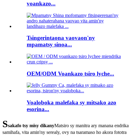
voankazo...
Tsingerintaona vaovaon'ny
mpamatsy sinoa...
OEM/ODM Voankazo tsiro lyche...
Voaloboka malefaka sy mitsako azo
esorina...
S
sakafo tsy misy dikany
Matsiro sy manitra ary manana endrika
samihafa, vita amin'ny serealy, ovy na tsaramaso ho akora fototra