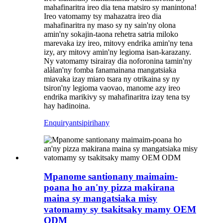
mahafinaritra ireo dia tena matsiro sy manintona!
Ireo vatomamy tsy mahazatra ireo dia
mahafinaritra ny maso sy ny sain'ny olona
amin'ny sokajin-taona rehetra satria miloko
marevaka izy ireo, mitovy endrika amin'ny tena
izy, ary mitovy amin'ny legioma isan-karazany.
Ny vatomamy tsirairay dia noforonina tamin'ny
alàlan'ny fomba fanamainana mangatsiaka
miavaka izay miaro tsara ny otrikaina sy ny
tsiron'ny legioma vaovao, manome azy ireo
endrika marikivy sy mahafinaritra izay tena tsy
hay hadinoina.
Enquiry
antsipirihany
Mpanome santionany maimaim-
poana ho an'ny pizza makirana
maina sy mangatsiaka misy
vatomamy sy tsakitsaky mamy OEM
ODM