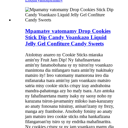
Mpamatsy vatomamy Drop Cookies
Stick Dip Candy Voankazo Liquid
Jelly Gel Confiture Candy Sweets
Atolotray anareo ny Cookie Sticks miaraka
amin'ny Fruit Jam Dip! Ny fahafinaretana
amin'ny fanatsobohana sy ny tsiron'ny voankazo
manintona dia mifangaro tsara amin'ity tsakitsaky
matsiro ity! Ireo vatomamy mamorona ireo dia
mifanaraka tsara amin'ny jam voankazo matsiro
satria misy cookie sticks crispy izay andrahoina
mandra-pahatonga azy ho mafy tsara. Azo antoka
ny fahafinaretana mamy isaky ny saosy noho ny
karazana tsiron-javamaniry miloko isan-karazany
ao anaty fonosana tsirairay, anisan'izany ny frezy,
manga ary framboise. Atsobohy fotsiny ao anaty
jam matsiro ireo cookie sticks mba hankafizana
fifangaroan'ny tsiro sy ny endrika mahafinaritra.
Ny cookies crispy sy ny jam voankazo mamy dia