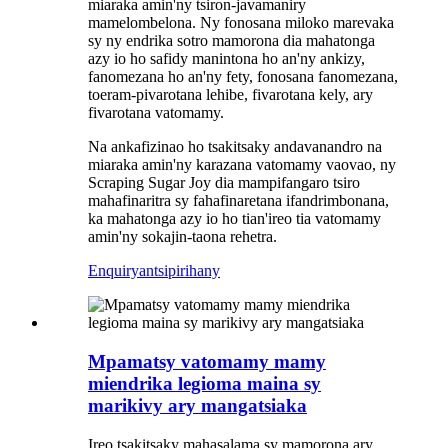
miaraka amin'ny tsiron-javamaniry
mamelombelona. Ny fonosana miloko marevaka
sy ny endrika sotro mamorona dia mahatonga
azy io ho safidy manintona ho an'ny ankizy,
fanomezana ho an'ny fety, fonosana fanomezana,
toeram-pivarotana lehibe, fivarotana kely, ary
fivarotana vatomamy.
Na ankafizinao ho tsakitsaky andavanandro na
miaraka amin'ny karazana vatomamy vaovao, ny
Scraping Sugar Joy dia mampifangaro tsiro
mahafinaritra sy fahafinaretana ifandrimbonana,
ka mahatonga azy io ho tian'ireo tia vatomamy
amin'ny sokajin-taona rehetra.
Enquiry
antsipirihany
Mpamatsy vatomamy mamy
miendrika legioma maina sy
marikivy ary mangatsiaka
Ireo tsakitsaky mahasalama sy mamorona ary