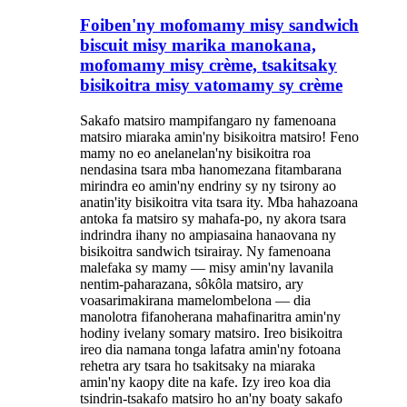
Foiben'ny mofomamy misy sandwich
biscuit misy marika manokana,
mofomamy misy crème, tsakitsaky
bisikoitra misy vatomamy sy crème
Sakafo matsiro mampifangaro ny famenoana
matsiro miaraka amin'ny bisikoitra matsiro! Feno
mamy no eo anelanelan'ny bisikoitra roa
nendasina tsara mba hanomezana fitambarana
mirindra eo amin'ny endriny sy ny tsirony ao
anatin'ity bisikoitra vita tsara ity. Mba hahazoana
antoka fa matsiro sy mahafa-po, ny akora tsara
indrindra ihany no ampiasaina hanaovana ny
bisikoitra sandwich tsirairay. Ny famenoana
malefaka sy mamy — misy amin'ny lavanila
nentim-paharazana, sôkôla matsiro, ary
voasarimakirana mamelombelona — dia
manolotra fifanoherana mahafinaritra amin'ny
hodiny ivelany somary matsiro. Ireo bisikoitra
ireo dia namana tonga lafatra amin'ny fotoana
rehetra ary tsara ho tsakitsaky na miaraka
amin'ny kaopy dite na kafe. Izy ireo koa dia
tsindrin-tsakafo matsiro ho an'ny boaty sakafo