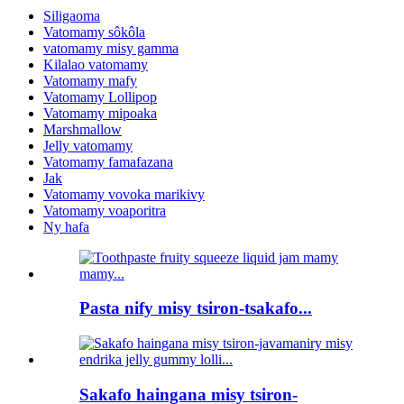
Siligaoma
Vatomamy sôkôla
vatomamy misy gamma
Kilalao vatomamy
Vatomamy mafy
Vatomamy Lollipop
Vatomamy mipoaka
Marshmallow
Jelly vatomamy
Vatomamy famafazana
Jak
Vatomamy vovoka marikivy
Vatomamy voaporitra
Ny hafa
Pasta nify misy tsiron-tsakafo...
Sakafo haingana misy tsiron-