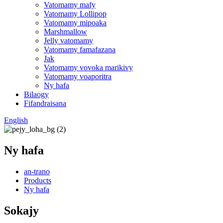
Vatomamy mafy
Vatomamy Lollipop
Vatomamy mipoaka
Marshmallow
Jelly vatomamy
Vatomamy famafazana
Jak
Vatomamy vovoka marikivy
Vatomamy voaporitra
Ny hafa
Bilaogy
Fifandraisana
English
Ny hafa
an-trano
Products
Ny hafa
Sokajy