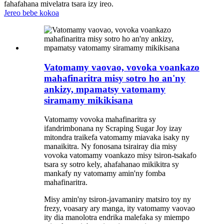
fahafahana mivelatra tsara izy ireo.
Jereo bebe kokoa
Vatomamy vaovao, vovoka voankazo
mahafinaritra misy sotro ho an'ny
ankizy, mpamatsy vatomamy
siramamy mikikisana
Vatomamy vovoka mahafinaritra sy
ifandrimbonana ny Scraping Sugar Joy izay
mitondra traikefa vatomamy miavaka isaky ny
manaikitra. Ny fonosana tsirairay dia misy
vovoka vatomamy voankazo misy tsiron-tsakafo
tsara sy sotro kely, ahafahanao mikikitra sy
mankafy ny vatomamy amin'ny fomba
mahafinaritra.
Misy amin'ny tsiron-javamaniry matsiro toy ny
frezy, voasary ary manga, ity vatomamy vaovao
ity dia manolotra endrika malefaka sy miempo