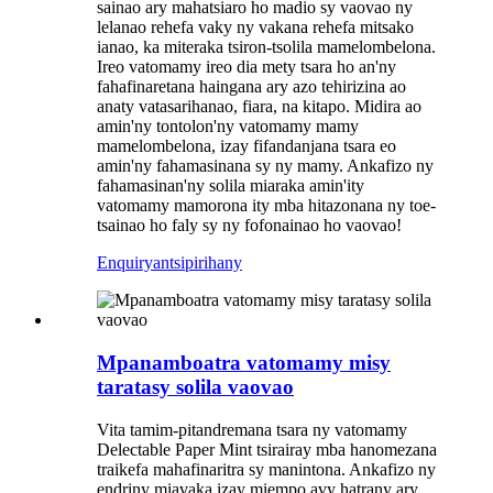
sainao ary mahatsiaro ho madio sy vaovao ny
lelanao rehefa vaky ny vakana rehefa mitsako
ianao, ka miteraka tsiron-tsolila mamelombelona.
Ireo vatomamy ireo dia mety tsara ho an'ny
fahafinaretana haingana ary azo tehirizina ao
anaty vatasarihanao, fiara, na kitapo. Midira ao
amin'ny tontolon'ny vatomamy mamy
mamelombelona, ​​izay fifandanjana tsara eo
amin'ny fahamasinana sy ny mamy. Ankafizo ny
fahamasinan'ny solila miaraka amin'ity
vatomamy mamorona ity mba hitazonana ny toe-
tsainao ho faly sy ny fofonainao ho vaovao!
Enquiry
antsipirihany
Mpanamboatra vatomamy misy
taratasy solila vaovao
Vita tamim-pitandremana tsara ny vatomamy
Delectable Paper Mint tsirairay mba hanomezana
traikefa mahafinaritra sy manintona. Ankafizo ny
endriny miavaka izay miempo avy hatrany ary