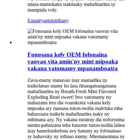
miara-mamokatra tsakitsaky mahafinaritra sy
mampiala voly.
Enquiry
antsipirihany
Fonosana kely OEM fofonaina
vaovao vita amin'ny mint mipoaka
vakana vatomamy mpanamboatra
Zava-mamy manavao izay mamadika ny
traikefanao mamy ho lasa fitsangatsanganana
mahafinaritra ny Breath-Fresh Mint Flavored
Exploding Bead sweet! Ireo vatomamy tsy
mahazatra ireo dia voarakotra vakana kely
mipoaka ary manana tsiron-tsolila malefaka mba
hahazoana traikefa mahafinaritra isaky ny
mihinana azy. Ny vakana tsirairay dia noforonina
tamim-pahaizana mba hanome tsiron-tsolila lalina
izay hamelombelona avy hatrany ny fofonainao
sy hahavoky ny nifinao mamy. Mientanentana ny