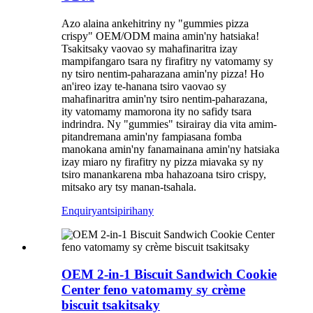
Azo alaina ankehitriny ny "gummies pizza
crispy" OEM/ODM maina amin'ny hatsiaka!
Tsakitsaky vaovao sy mahafinaritra izay
mampifangaro tsara ny firafitry ny vatomamy sy
ny tsiro nentim-paharazana amin'ny pizza! Ho
an'ireo izay te-hanana tsiro vaovao sy
mahafinaritra amin'ny tsiro nentim-paharazana,
ity vatomamy mamorona ity no safidy tsara
indrindra. Ny "gummies" tsirairay dia vita amim-
pitandremana amin'ny fampiasana fomba
manokana amin'ny fanamainana amin'ny hatsiaka
izay miaro ny firafitry ny pizza miavaka sy ny
tsiro manankarena mba hahazoana tsiro crispy,
mitsako ary tsy manan-tsahala.
Enquiry
antsipirihany
OEM 2-in-1 Biscuit Sandwich Cookie
Center feno vatomamy sy crème
biscuit tsakitsaky