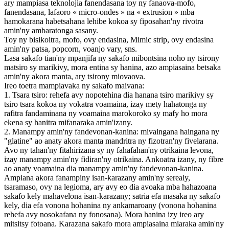
ary mampiasa teknolojia fanendasana toy ny fanaova-mofo,
fanendasana, lafaoro « micro-ondes » na « extrusion » mba
hamokarana habetsahana lehibe kokoa sy fiposahan'ny rivotra
amin'ny ambaratonga sasany.
Toy ny bisikoitra, mofo, ovy endasina, Mimic strip, ovy endasina
amin'ny patsa, popcorn, voanjo vary, sns.
Lasa sakafo tian'ny mpanjifa ny sakafo mibontsina noho ny tsirony
matsiro sy marikivy, mora entina sy hanina, azo ampiasaina betsaka
amin'ny akora manta, ary tsirony miovaova.
Ireo toetra mampiavaka ny sakafo maivana:
1. Tsara tsiro: rehefa avy nopotehina dia hanana tsiro marikivy sy
tsiro tsara kokoa ny vokatra voamaina, izay mety hahatonga ny
rafitra fandaminana ny voamaina marokoroko sy mafy ho mora
ekena sy hanitra mifanaraka amin'izany.
2. Manampy amin'ny fandevonan-kanina: mivaingana haingana ny
"glatine" ao anaty akora manta mandritra ny fizotran'ny fivelarana.
Avo ny tahan'ny fitahirizana sy ny fahafahan'ny otrikaina levona,
izay manampy amin'ny fidiran'ny otrikaina. Ankoatra izany, ny fibre
ao anaty voamaina dia manampy amin'ny fandevonan-kanina.
Ampiana akora fanampiny isan-karazany amin'ny serealy,
tsaramaso, ovy na legioma, ary avy eo dia avoaka mba hahazoana
sakafo kely mahavelona isan-karazany; satria efa masaka ny sakafo
kely, dia efa vonona hohanina ny ankamaroany (vonona hohanina
rehefa avy nosokafana ny fonosana). Mora hanina izy ireo ary
mitsitsy fotoana. Karazana sakafo mora ampiasaina miaraka amin'ny