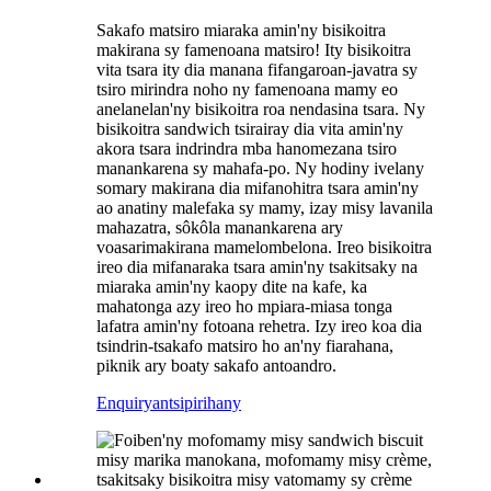
Sakafo matsiro miaraka amin'ny bisikoitra
makirana sy famenoana matsiro! Ity bisikoitra
vita tsara ity dia manana fifangaroan-javatra sy
tsiro mirindra noho ny famenoana mamy eo
anelanelan'ny bisikoitra roa nendasina tsara. Ny
bisikoitra sandwich tsirairay dia vita amin'ny
akora tsara indrindra mba hanomezana tsiro
manankarena sy mahafa-po. Ny hodiny ivelany
somary makirana dia mifanohitra tsara amin'ny
ao anatiny malefaka sy mamy, izay misy lavanila
mahazatra, sôkôla manankarena ary
voasarimakirana mamelombelona. Ireo bisikoitra
ireo dia mifanaraka tsara amin'ny tsakitsaky na
miaraka amin'ny kaopy dite na kafe, ka
mahatonga azy ireo ho mpiara-miasa tonga
lafatra amin'ny fotoana rehetra. Izy ireo koa dia
tsindrin-tsakafo matsiro ho an'ny fiarahana,
piknik ary boaty sakafo antoandro.
Enquiry
antsipirihany