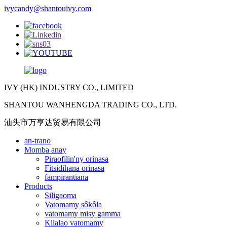
ivycandy@shantouivy.com
IVY (HK) INDUSTRY CO., LIMITED
SHANTOU WANHENGDA TRADING CO., LTD.
汕头市万亨达贸易有限公司
an-trano
Momba anay
Piraofilin'ny orinasa
Fitsidihana orinasa
fampirantiana
Products
Siligaoma
Vatomamy sôkôla
vatomamy misy gamma
Kilalao vatomamy