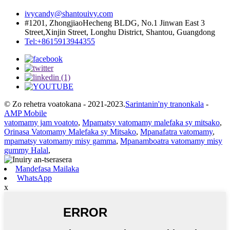
ivycandy@shantouivy.com
#1201, ZhongjiaoHecheng BLDG, No.1 Jinwan East 3
Street,Xinjin Street, Longhu District, Shantou, Guangdong
Tel:+8615913944355
© Zo rehetra voatokana - 2021-2023.
Sarintanin'ny tranonkala
-
AMP Mobile
vatomamy jam voatoto
,
Mpamatsy vatomamy malefaka sy mitsako
,
Orinasa Vatomamy Malefaka sy Mitsako
,
Mpanafatra vatomamy
,
mpamatsy vatomamy misy gamma
,
Mpanamboatra vatomamy misy
gummy Halal
,
Mandefasa Mailaka
WhatsApp
x