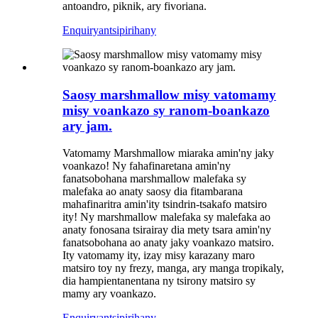
antoandro, piknik, ary fivoriana.
Enquiry
antsipirihany
Saosy marshmallow misy vatomamy
misy voankazo sy ranom-boankazo
ary jam.
Vatomamy Marshmallow miaraka amin'ny jaky
voankazo! Ny fahafinaretana amin'ny
fanatsobohana marshmallow malefaka sy
malefaka ao anaty saosy dia fitambarana
mahafinaritra amin'ity tsindrin-tsakafo matsiro
ity! Ny marshmallow malefaka sy malefaka ao
anaty fonosana tsirairay dia mety tsara amin'ny
fanatsobohana ao anaty jaky voankazo matsiro.
Ity vatomamy ity, izay misy karazany maro
matsiro toy ny frezy, manga, ary manga tropikaly,
dia hampientanentana ny tsirony matsiro sy
mamy ary voankazo.
Enquiry
antsipirihany