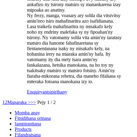
ankafizo ny tsirony matsiro sy manankarena izay
mipoaka ao anatiny.
Ny frezy, manga, voasary ary solila dia vitsivitsy
amin'ireo tsiro mahafinaritra azo isafidianana.
Lasa traikefa mahafinaritra ny misakafo kely
noho ny endriny malefaka sy ny fipoahan'ny
tsirony. Ny vatomamy solila vita amin'ny taratasy
matsiro dia hanome fahafinaretana sy
fientanentanana isaky ny misakafo kely, na
hohanina irery na miaraka amin'ny hafa. Ity
vatomamy ity dia mety tsara amin'ny
fankalazana, hetsika manokana, na ho toy ny
tsakitsaky matsiro sy matsiro fotsiny. Amin'ny
fiaraha-mikorana rehetra, dia maneho fifaliana sy
miteraka fotoana manokana izy io.
Enquiry
antsipirihany
1
2
Manaraka >
>>
Pejy 1 / 2
Momba anay
Fitsidihana orinasa
fampirantiana
Products
Fifandraisana