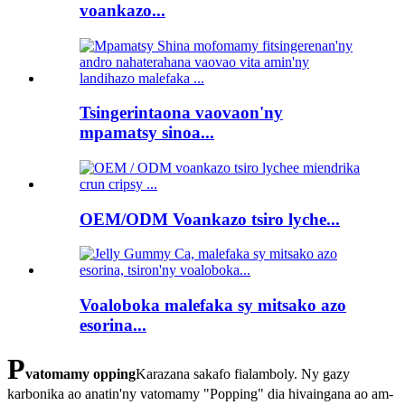
voankazo...
Tsingerintaona vaovaon'ny
mpamatsy sinoa...
OEM/ODM Voankazo tsiro lyche...
Voaloboka malefaka sy mitsako azo
esorina...
P
vatomamy opping
Karazana sakafo fialamboly. Ny gazy
karbonika ao anatin'ny vatomamy "Popping" dia hivaingana ao am-