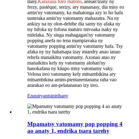
ilany.
Karazana tsiro matsiro
, anisan'izany ny
frezy, pastèque, serizy, ary mananasy, dia misy eo
amin'ny vatomamy, ka mahatonga azy io ho hafa
tanteraka amin'ny vatomamy mahazatra. Na ny
ankizy na ny olon-dehibe dia samy tsy afaka ny
tsy hifoka ny fofona matsiro mivoaka isaky ny
milelaka. Ny singa mahagagan'ny vatomamy
popping anefa no tena mampiavaka ny
vatomamy popping amin'ny vatomamy hafa. Tsy
afaka ny tsy hahatsapa izay miandry anao ianao
rehefa manaikitra vatomamy. Azonao atao ny
manaikitra kely ny vatomamy alohan'ny
hanokafana ny kitapo misy vatomamy vaky.
Velona ireo vatomamy kely mitsambikina ary
mitsambikina amim-pientanentanana raha vao
ararakao eo am-pelatananao izy ireo.
Enquiry
antsipirihany
Mpamatsy vatomamy pop popping 4
ao anaty 1, endrika tsara tarehy