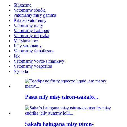
Siligaoma
Vatomamy sôkôla
vatomamy misy gamma
Kilalao vatomamy
Vatomamy mafy
Vatomamy Lollipop
Vatomamy mipoaka
Marshmallow
Jelly vatomamy
Vatomamy famafazana
Jak
Vatomamy vovoka marikivy
Vatomamy voaporitra
Ny hafa
Pasta nify misy tsiron-tsakafo...
Sakafo haingana misy tsiron-