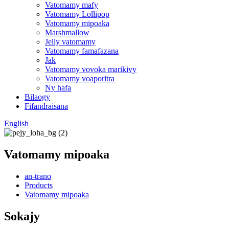
Vatomamy mafy
Vatomamy Lollipop
Vatomamy mipoaka
Marshmallow
Jelly vatomamy
Vatomamy famafazana
Jak
Vatomamy vovoka marikivy
Vatomamy voaporitra
Ny hafa
Bilaogy
Fifandraisana
English
Vatomamy mipoaka
an-trano
Products
Vatomamy mipoaka
Sokajy