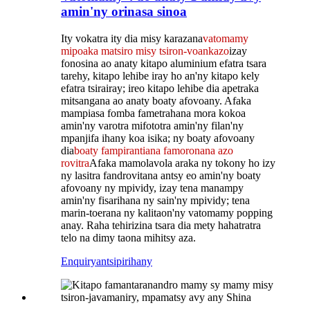
amin'ny orinasa sinoa
Ity vokatra ity dia misy karazana
vatomamy
mipoaka matsiro misy tsiron-voankazo
izay
fonosina ao anaty kitapo aluminium efatra tsara
tarehy, kitapo lehibe iray ho an'ny kitapo kely
efatra tsirairay; ireo kitapo lehibe dia apetraka
mitsangana ao anaty boaty afovoany. Afaka
mampiasa fomba fametrahana mora kokoa
amin'ny varotra mifototra amin'ny filan'ny
mpanjifa ihany koa isika; ny boaty afovoany
dia
boaty fampirantiana famoronana azo
rovitra
Afaka mamolavola araka ny tokony ho izy
ny lasitra fandrovitana antsy eo amin'ny boaty
afovoany ny mpividy, izay tena manampy
amin'ny fisarihana ny sain'ny mpividy; tena
marin-toerana ny kalitaon'ny vatomamy popping
anay. Raha tehirizina tsara dia mety hahatratra
telo na dimy taona mihitsy aza.
Enquiry
antsipirihany