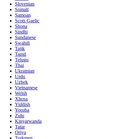
Slovenian
Somali
Samoan
Scots Gaelic
Shona
Sindhi
Sundanese
Swahili
Tajik
Tamil
Telugu
Thai
Ukrainian
Urdu
Uzbek
Vietnamese
Welsh
Xhosa
Yiddish
Yoruba
Zulu
Kinyarwanda
Tatar
Oriya
Turkmen