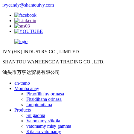
ivycandy@shantouivy.com
IVY (HK) INDUSTRY CO., LIMITED
SHANTOU WANHENGDA TRADING CO., LTD.
汕头市万亨达贸易有限公司
an-trano
Momba anay
Piraofilin'ny orinasa
Fitsidihana orinasa
fampirantiana
Products
Siligaoma
Vatomamy sôkôla
vatomamy misy gamma
Kilalao vatomamy