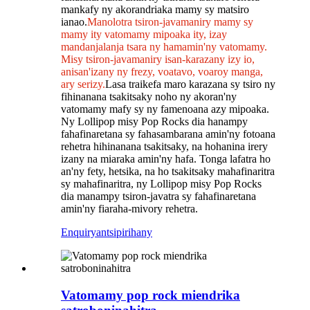
mankafy ny akorandriaka mamy sy matsiro
ianao.
Manolotra tsiron-javamaniry mamy sy
mamy ity vatomamy mipoaka ity, izay
mandanjalanja tsara ny hamamin'ny vatomamy.
Misy tsiron-javamaniry isan-karazany izy io,
anisan'izany ny frezy, voatavo, voaroy manga,
ary serizy.
Lasa traikefa maro karazana sy tsiro ny
fihinanana tsakitsaky noho ny akoran'ny
vatomamy mafy sy ny famenoana azy mipoaka.
Ny Lollipop misy Pop Rocks dia hanampy
fahafinaretana sy fahasambarana amin'ny fotoana
rehetra hihinanana tsakitsaky, na hohanina irery
izany na miaraka amin'ny hafa. Tonga lafatra ho
an'ny fety, hetsika, na ho tsakitsaky mahafinaritra
sy mahafinaritra, ny Lollipop misy Pop Rocks
dia manampy tsiron-javatra sy fahafinaretana
amin'ny fiaraha-mivory rehetra.
Enquiry
antsipirihany
Vatomamy pop rock miendrika