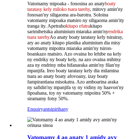
Vatomamy mipoaka - fonosina ao anaty
boaty
taratasy kely miloko tsara tarehy
, mitovy amin'ny
fonosan'ny siligaoma ara-barotra. Soloina
vatomamy mipoaka matsiro ny siligaoma amin'ity
tranga ity. Apetraho
kitapo efatra
kitapo
sarimihetsika aluminium miaraka amin'ny
endrika
tsara tarehy
Ao anaty boaty taratasy kely tsirairay,
ary ao anaty kitapo plastika aluminium dia misy
vatomamy mipoitra miaraka amin'ny tsiron-
boankazo matsiro. Azo ovaina ho lehibe na kely
ny endriky ny boaty kely, na azo ovaina mihitsy
aza ny endriny mba hifanaraka amin'ny filan'ny
mpanjifa. Ireo boaty taratasy kely dia milamina
tsara ao anaty boaty afovoany, izay boaty
fampirantiana misokatra. Azo amboarina araka
ny safidin'ny mpanjifa sy ny vidiny ny haavon'ny
fipoahana, toy ny vatomamy mipoitra 50% +
siramamy fotsy 50%.
Enquiry
antsipirihany
Vatomamy 4 ao anaty 1 amidy avy