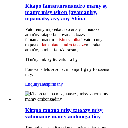
Kitapo famantaranandro mamy sy
mamy misy tsiron-javamaniry,
mpamatsy avy any Shina
Vatomamy mipoaka 3 ao anaty 1 miaraka
amin'ny kitapo fanaovana tatoazy
famantaranandro –
tsiro samihafa
vatomamy
mipoaka,
famantaranandro tatoazy
miaraka
amin'ny lamina isan-karazany
Tian'ny ankizy ity vokatra ity.
Fonosana telo sosona, milanja 1 g ny fonosana
iray.
Enquiry
antsipirihany
Kitapo tanana misy tatoazy misy
vatomamy mamy ambongadiny
Tombokavatsa kitapo tanana misy vatomamy