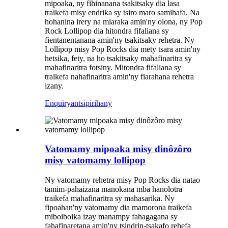
mipoaka, ny fihinanana tsakitsaky dia lasa
traikefa misy endrika sy tsiro maro samihafa. Na
hohanina irery na miaraka amin'ny olona, ​​ny Pop
Rock Lollipop dia hitondra fifaliana sy
fientanentanana amin'ny tsakitsaky rehetra. Ny
Lollipop misy Pop Rocks dia mety tsara amin'ny
hetsika, fety, na ho tsakitsaky mahafinaritra sy
mahafinaritra fotsiny. Mitondra fifaliana sy
traikefa nahafinaritra amin'ny fiarahana rehetra
izany.
Enquiry
antsipirihany
Vatomamy mipoaka misy dinôzôro
misy vatomamy lollipop
Ny vatomamy rehetra misy Pop Rocks dia natao
tamim-pahaizana manokana mba hanolotra
traikefa mahafinaritra sy mahasarika. Ny
fipoahan'ny vatomamy dia mamorona traikefa
miboiboika izay manampy fahagagana sy
fahafinaretana amin'ny tsindrin-tsakafo rehefa