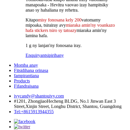
manapoaka - Hevitra vaovao izay hampitsiky
anao sy hahaliana ny rehetra.
Kitapo
misy fonosana kely 200
vatomamy
mipoaka, tsirairay avy
miaraka amin'ny voankazo
hafa
stickers tsiro sy tatoazy
miaraka amin'ny
lamina hafa.
1 g ny lanjan'ny fonosana iray.
Enquiry
antsipirihany
Momba anay
Fitsidihana orinasa
fampirantiana
Products
Fifandraisana
ivycandy@shantouivy.com
#1201, ZhongjiaoHecheng BLDG, No.1 Jinwan East 3
Street,Xinjin Street, Longhu District, Shantou, Guangdong
Tel:+8615913944355