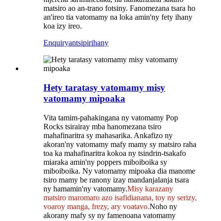
matsiro ao an-trano fotsiny. Fanomezana tsara ho
an'ireo tia vatomamy na loka amin'ny fety ihany
koa izy ireo.
Enquiry
antsipirihany
Hety taratasy vatomamy misy
vatomamy mipoaka
Vita tamim-pahakingana ny vatomamy Pop
Rocks tsirairay mba hanomezana tsiro
mahafinaritra sy mahasarika. Ankafizo ny
akoran'ny vatomamy mafy mamy sy matsiro raha
toa ka mahafinaritra kokoa ny tsindrin-tsakafo
miaraka amin'ny poppers miboiboika sy
miboiboika. Ny vatomamy mipoaka dia manome
tsiro mamy be ranony izay mandanjalanja tsara
ny hamamin'ny vatomamy.
Misy karazany
matsiro maromaro azo isafidianana, toy ny serizy,
voaroy manga, frezy, ary voatavo.
Noho ny
akorany mafy sy ny famenoana vatomamy