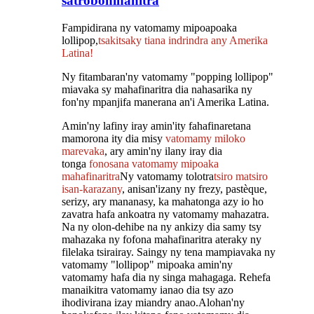
satroboninahitra
Fampidirana ny vatomamy mipoapoaka
lollipop,
tsakitsaky tiana indrindra any Amerika
Latina
!
Ny fitambaran'ny vatomamy "popping lollipop"
miavaka sy mahafinaritra dia nahasarika ny
fon'ny mpanjifa manerana an'i Amerika Latina.
Amin'ny lafiny iray amin'ity fahafinaretana
mamorona ity dia misy
vatomamy miloko
marevaka
, ary amin'ny ilany iray dia
tonga
fonosana vatomamy mipoaka
mahafinaritra
Ny vatomamy
tolotra
tsiro matsiro
isan-karazany
, anisan'izany ny frezy, pastèque,
serizy, ary mananasy, ka mahatonga azy io ho
zavatra hafa ankoatra ny vatomamy mahazatra.
Na ny olon-dehibe na ny ankizy dia samy tsy
mahazaka ny fofona mahafinaritra ateraky ny
filelaka tsirairay. Saingy ny tena mampiavaka ny
vatomamy "lollipop" mipoaka amin'ny
vatomamy hafa dia ny singa mahagaga. Rehefa
manaikitra vatomamy ianao dia tsy azo
ihodivirana izay miandry anao.
Alohan'ny