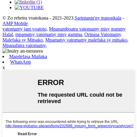
© Zo rehetra voatokana - 2021-2023.
Sarintanin'ny tranonkala
-
AMP Mobile
vatomamy jam voatoto
,
Mpanamboatra vatomamy misy gummy
Halal
,
mpamatsy vatomamy misy gamma
,
Orinasa Vatomamy
Malefaka sy Mitsako
,
Mpamatsy vatomamy malefaka sy mitsako
,
Mpanafatra vatomamy
,
Mandefasa Mailaka
WhatsApp
x