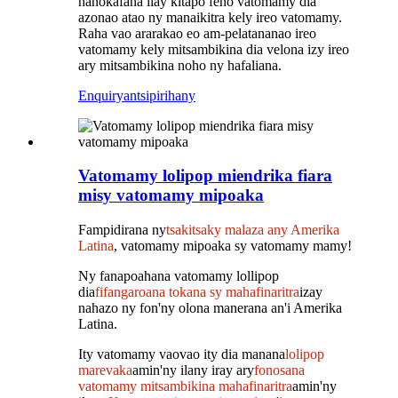
hanokafana ilay kitapo feno vatomamy dia
azonao atao ny manaikitra kely ireo vatomamy.
Raha vao ararakao eo am-pelatananao ireo
vatomamy kely mitsambikina dia velona izy ireo
ary mitsambikina noho ny hafaliana.
Enquiry
antsipirihany
Vatomamy lolipop miendrika fiara
misy vatomamy mipoaka
Fampidirana ny
tsakitsaky malaza any Amerika
Latina
, vatomamy mipoaka sy vatomamy mamy!
Ny fanapoahana vatomamy lollipop
dia
fifangaroana tokana sy mahafinaritra
izay
nahazo ny fon'ny olona manerana an'i Amerika
Latina.
Ity vatomamy vaovao ity dia manana
lolipop
marevaka
amin'ny ilany iray ary
fonosana
vatomamy mitsambikina mahafinaritra
amin'ny