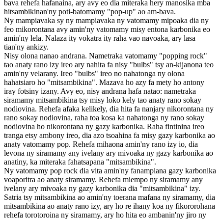
bava rehefa hafanaina, ary avy eo dia miteraka hery manosika mba
hitsambikinan'ny poti-batomamy "pop-up" ao am-bava.
Ny mampiavaka sy ny mampiavaka ny vatomamy mipoaka dia ny
feo mikorontana avy amin'ny vatomamy misy entona karbonika eo
amin'ny lela. Nalaza ity vokatra ity raha vao navoaka, ary lasa
tian'ny ankizy.
Nisy olona nanao andrana. Nametraka vatomamy "popping rock"
tao anaty rano izy ireo ary nahita fa nisy "bulbs" tsy an-kijanona teo
amin'ny velarany. Ireo "bulbs" ireo no nahatonga ny olona
hahatsiaro ho "mitsambikina". Mazava ho azy fa mety ho antony
iray fotsiny izany. Avy eo, nisy andrana hafa natao: nametraka
siramamy mitsambikina tsy misy loko kely tao anaty rano sokay
nodiovina. Rehefa afaka kelikely, dia hita fa nanjary nikorontana ny
rano sokay nodiovina, raha toa kosa ka nahatonga ny rano sokay
nodiovina ho nikorontana ny gazy karbonika. Raha fintinina ireo
tranga etsy ambony ireo, dia azo tsoahina fa misy gazy karbonika ao
anaty vatomamy pop. Rehefa mihaona amin'ny rano izy io, dia
levona ny siramamy any ivelany ary mivoaka ny gazy karbonika ao
anatiny, ka miteraka fahatsapana "mitsambikina".
Ny vatomamy pop rock dia vita amin'ny fanampiana gazy karbonika
voaporitra ao anaty siramamy. Rehefa miempo ny siramamy any
ivelany ary mivoaka ny gazy karbonika dia "mitsambikina" izy.
Satria tsy mitsambikina ao amin'ny toerana mafana ny siramamy, dia
mitsambikina ao anaty rano izy, ary ho re ihany koa ny fikororohana
rehefa torotoroina ny siramamy, ary ho hita eo ambanin'ny jiro ny