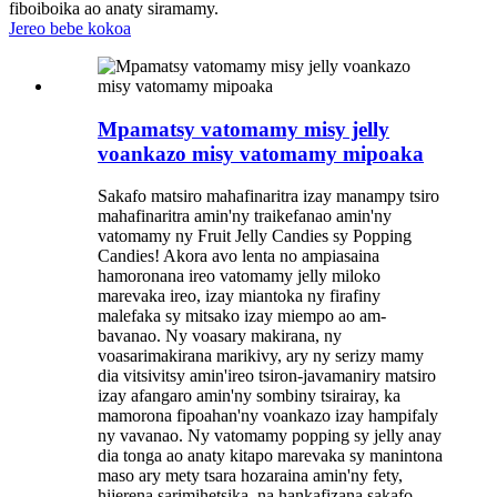
fiboiboika ao anaty siramamy.
Jereo bebe kokoa
Mpamatsy vatomamy misy jelly
voankazo misy vatomamy mipoaka
Sakafo matsiro mahafinaritra izay manampy tsiro
mahafinaritra amin'ny traikefanao amin'ny
vatomamy ny Fruit Jelly Candies sy Popping
Candies! Akora avo lenta no ampiasaina
hamoronana ireo vatomamy jelly miloko
marevaka ireo, izay miantoka ny firafiny
malefaka sy mitsako izay miempo ao am-
bavanao. Ny voasary makirana, ny
voasarimakirana marikivy, ary ny serizy mamy
dia vitsivitsy amin'ireo tsiron-javamaniry matsiro
izay afangaro amin'ny sombiny tsirairay, ka
mamorona fipoahan'ny voankazo izay hampifaly
ny vavanao. Ny vatomamy popping sy jelly anay
dia tonga ao anaty kitapo marevaka sy manintona
maso ary mety tsara hozaraina amin'ny fety,
hijerena sarimihetsika, na hankafizana sakafo