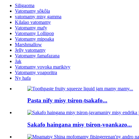
Siligaoma
Vatomamy sôkôla
vatomamy misy gamma
Kilalao vatomamy
Vatomamy mafy
Vatomamy Lollipop
Vatomamy mipoaka
Marshmallow
Jelly vatomamy
Vatomamy famafazana
Jak
Vatomamy vovoka marikivy
Vatomamy voaporitra
Ny hafa
Pasta nify misy tsiron-tsakafo...
Sakafo haingana misy tsiron-voankazo...