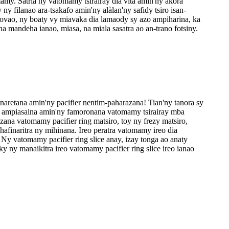
my. Satria ny vatomamy tsirairay dia vita amin'ny akora
 filanao ara-tsakafo amin'ny alàlan'ny safidy tsiro isan-
aovao, ny boaty vy miavaka dia lamaody sy azo ampiharina, ka
 mandeha ianao, miasa, na miala sasatra ao an-trano fotsiny.
retana amin'ny pacifier nentim-paharazana! Tian'ny tanora sy
no ampiasaina amin'ny famoronana vatomamy tsirairay mba
na vatomamy pacifier ring matsiro, toy ny frezy matsiro,
finaritra ny mihinana. Ireo peratra vatomamy ireo dia
 Ny vatomamy pacifier ring slice anay, izay tonga ao anaty
 ny manaikitra ireo vatomamy pacifier ring slice ireo ianao