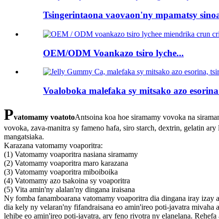
Tsingerintaona vaovaon'ny mpamatsy sinoa
OEM/ODM Voankazo tsiro lyche...
Voaloboka malefaka sy mitsako azo esorina.
P
vatomamy voatoto
Antsoina koa hoe siramamy vovoka na siramamy
vovoka, zava-manitra sy fameno hafa, siro starch, dextrin, gelatin ary
mangatsiaka.
Karazana vatomamy voaporitra:
(1) Vatomamy voaporitra nasiana siramamy
(2) Vatomamy voaporitra maro karazana
(3) Vatomamy voaporitra miboiboika
(4) Vatomamy azo tsakoina sy voaporitra
(5) Vita amin'ny alalan'ny dingana iraisana
Ny fomba fanamboarana vatomamy voaporitra dia dingana iray izay a
dia kely ny velaran'ny fifandraisana eo amin'ireo poti-javatra mivaha a
lehibe eo amin'ireo poti-javatra, ary feno rivotra ny elanelana. Rehefa