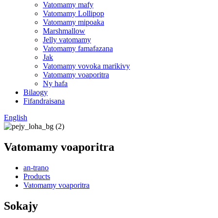
Vatomamy mafy
Vatomamy Lollipop
Vatomamy mipoaka
Marshmallow
Jelly vatomamy
Vatomamy famafazana
Jak
Vatomamy vovoka marikivy
Vatomamy voaporitra
Ny hafa
Bilaogy
Fifandraisana
English
Vatomamy voaporitra
an-trano
Products
Vatomamy voaporitra
Sokajy