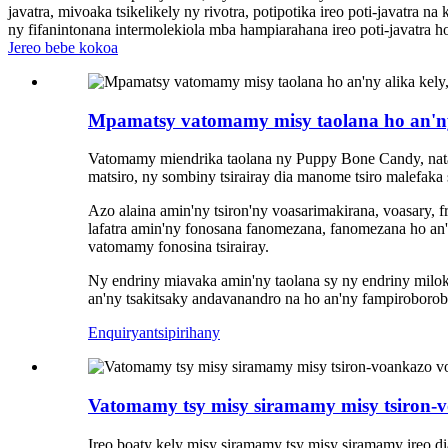
javatra, mivoaka tsikelikely ny rivotra, potipotika ireo poti-javatra 
ny fifanintonana intermolekiola mba hampiarahana ireo poti-javatra h
Jereo bebe kokoa
Mpamatsy vatomamy misy taolana ho an'ny 
Vatomamy miendrika taolana ny Puppy Bone Candy, natao 
matsiro, ny sombiny tsirairay dia manome tsiro malefaka
Azo alaina amin'ny tsiron'ny voasarimakirana, voasary, 
lafatra amin'ny fonosana fanomezana, fanomezana ho an'ny
vatomamy fonosina tsirairay.
Ny endriny miavaka amin'ny taolana sy ny endriny milo
an'ny tsakitsaky andavanandro na ho an'ny fampiroborob
Enquiry
antsipirihany
Vatomamy tsy misy siramamy misy tsiron-v
Ireo boaty kely misy siramamy tsy misy siramamy ireo di