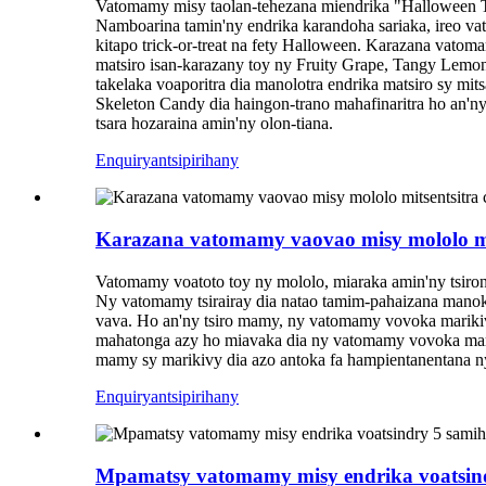
Vatomamy misy taolan-tehezana miendrika "Halloween Tub
Namboarina tamin'ny endrika karandoha sariaka, ireo va
kitapo trick-or-treat na fety Halloween. Karazana vatomam
matsiro isan-karazany toy ny Fruity Grape, Tangy Lemon,
takelaka voaporitra dia manolotra endrika matsiro sy mi
Skeleton Candy dia haingon-trano mahafinaritra ho an'n
tsara hozaraina amin'ny olon-tiana.
Enquiry
antsipirihany
Karazana vatomamy vaovao misy mololo mit
Vatomamy voatoto toy ny mololo, miaraka amin'ny tsiro
Ny vatomamy tsirairay dia natao tamim-pahaizana manok
vava. Ho an'ny tsiro mamy, ny vatomamy vovoka marikiv
mahatonga azy ho miavaka dia ny vatomamy vovoka marik
mamy sy marikivy dia azo antoka fa hampientanentana ny
Enquiry
antsipirihany
Mpamatsy vatomamy misy endrika voatsin