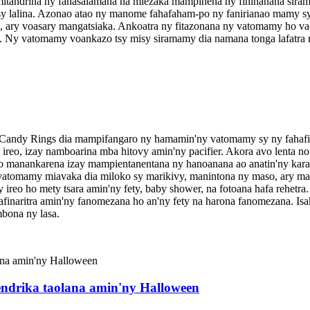
 mitandrina ny fahasalamana na miezaka mampihena ny fihinanana sirama
sy lalina. Azonao atao ny manome fahafaham-po ny fanirianao mamy sy ny
ro, ary voasary mangatsiaka. Ankoatra ny fitazonana ny vatomamy ho v
ra. Ny vatomamy voankazo tsy misy siramamy dia namana tonga lafatra na
 Candy Rings dia mampifangaro ny hamamin'ny vatomamy sy ny fahafina
 ireo, izay namboarina mba hitovy amin'ny pacifier. Akora avo lenta 
o manankarena izay mampientanentana ny hanoanana ao anatin'ny karaza
vatomamy miavaka dia miloko sy marikivy, manintona ny maso, ary maha
ireo ho mety tsara amin'ny fety, baby shower, na fotoana hafa rehetra.
naritra amin'ny fanomezana ho an'ny fety na harona fanomezana. Isaky
mbona ny lasa.
drika taolana amin'ny Halloween