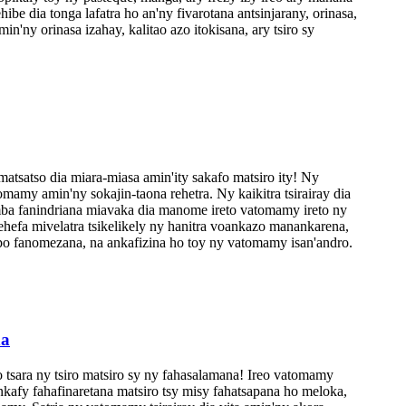
 dia tonga lafatra ho an'ny fivarotana antsinjarany, orinasa,
 orinasa izahay, kalitao azo itokisana, ary tsiro sy
tsatso dia miara-miasa amin'ity sakafo matsiro ity! Ny
omamy amin'ny sokajin-taona rehetra. Ny kaikitra tsirairay dia
mba fanindriana miavaka dia manome ireto vatomamy ireto ny
ehefa mivelatra tsikelikely ny hanitra voankazo manankarena,
tapo fanomezana, na ankafizina ho toy ny vatomamy isan'andro.
na
tsara ny tsiro matsiro sy ny fahasalamana! Ireo vatomamy
nkafy fahafinaretana matsiro tsy misy fahatsapana ho meloka,