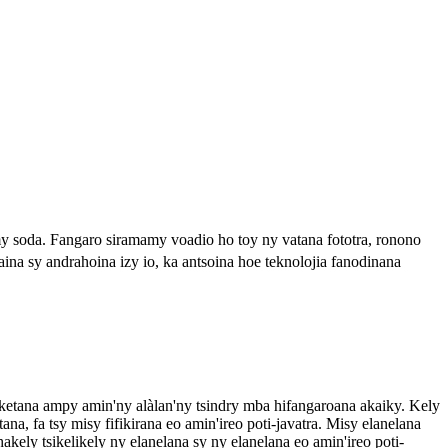
 soda. Fangaro siramamy voadio ho toy ny vatana fototra, ronono
naina sy andrahoina izy io, ka antsoina hoe teknolojia fanodinana
etana ampy amin'ny alàlan'ny tsindry mba hifangaroana akaiky. Kely
ana, fa tsy misy fifikirana eo amin'ireo poti-javatra. Misy elanelana
hakely tsikelikely ny elanelana sy ny elanelana eo amin'ireo poti-