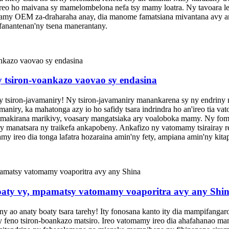
o ho maivana sy mamelombelona nefa tsy mamy loatra. Ny tavoara lehibe
y OEM za-draharaha anay, dia manome famatsiana mivantana avy amin'ny
anantenan'ny tsena manerantany.
tsiron-voankazo vaovao sy endasina
 tsiron-javamaniry! Ny tsiron-javamaniry manankarena sy ny endriny ma
aniry, ka mahatonga azy io ho safidy tsara indrindra ho an'ireo tia vat
arimakirana marikivy, voasary mangatsiaka ary voaloboka mamy. Ny fo
ry manatsara ny traikefa ankapobeny. Ankafizo ny vatomamy tsirairay r
mamy ireo dia tonga lafatra hozaraina amin'ny fety, ampiana amin'ny ki
aty vy, mpamatsy vatomamy voaporitra avy any Shi
o anaty boaty tsara tarehy! Ity fonosana kanto ity dia mampifangaro 
ry feno tsiron-boankazo matsiro. Ireo vatomamy ireo dia ahafahanao ma