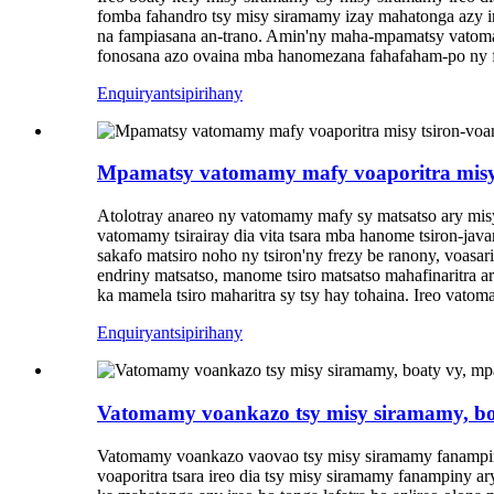
fomba fahandro tsy misy siramamy izay mahatonga azy ire
na fampiasana an-trano. Amin'ny maha-mpamatsy vatomam
fonosana azo ovaina mba hanomezana fahafaham-po ny f
Enquiry
antsipirihany
Mpamatsy vatomamy mafy voaporitra misy 
Atolotray anareo ny vatomamy mafy sy matsatso ary misy
vatomamy tsirairay dia vita tsara mba hanome tsiron-javam
sakafo matsiro noho ny tsiron'ny frezy be ranony, voas
endriny matsatso, manome tsiro matsatso mahafinaritra a
ka mamela tsiro maharitra sy tsy hay tohaina. Ireo vato
Enquiry
antsipirihany
Vatomamy voankazo tsy misy siramamy, bo
Vatomamy voankazo vaovao tsy misy siramamy fanampiny a
voaporitra tsara ireo dia tsy misy siramamy fanampiny a