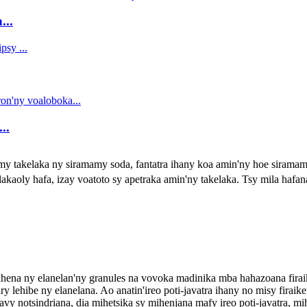
...
..
 takelaka ny siramamy soda, fantatra ihany koa amin'ny hoe siramamy
 lakaoly hafa, izay voatoto sy apetraka amin'ny takelaka. Tsy mila hafa
hena ny elanelan'ny granules na vovoka madinika mba hahazoana firaik
ry lehibe ny elanelana. Ao anatin'ireo poti-javatra ihany no misy firaiket
 avy notsindriana, dia mihetsika sy mihenjana mafy ireo poti-javatra, mi