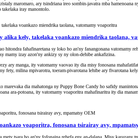
na kristaly maromaro, ary tsindriana ireo sombin-javatra mba hamenoana n
o takelaka iray manontolo.
alika kely, takelaka voankazo miendrika taolana, v
hitondra fahafinaretana sy loko ho an'ny fanangonana vatomamy rehet
 sy mamy izay azon'ny ankizy sy ny olon-dehibe ankafizina.
frezy ary manga, ity vatomamy vaovao ity dia misy fonosana mahafatifat
 fety, milina mpivarotra, toeram-pivarotana lehibe ary fivarotana kely
ko marevaka dia mahatonga ny Puppy Bone Candy ho safidy manintona 
oana ara-potoana, ity vatomamy voaporitra mahafinaritra ity dia mana
oankazo voaporitra, fonosana tsirairay avy, mpama
a mety tsara ho an'ny fofonaina rehefa eny an-dalana. Misy karazany tr