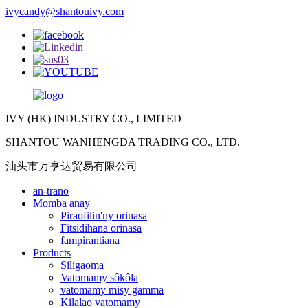
ivycandy@shantouivy.com
IVY (HK) INDUSTRY CO., LIMITED
SHANTOU WANHENGDA TRADING CO., LTD.
汕头市万亨达贸易有限公司
an-trano
Momba anay
Piraofilin'ny orinasa
Fitsidihana orinasa
fampirantiana
Products
Siligaoma
Vatomamy sôkôla
vatomamy misy gamma
Kilalao vatomamy