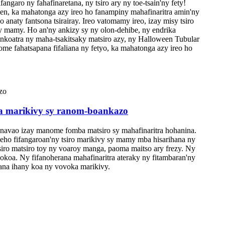
ro ny fahafinaretana, ny tsiro ary ny toe-tsain'ny fety!
en, ka mahatonga azy ireo ho fanampiny mahafinaritra amin'ny
 anaty fantsona tsirairay. Ireo vatomamy ireo, izay misy tsiro
ry mamy. Ho an'ny ankizy sy ny olon-dehibe, ny endrika
 Ankoatra ny maha-tsakitsaky matsiro azy, ny Halloween Tubular
me fahatsapana fifaliana ny fetyo, ka mahatonga azy ireo ho
ka marikivy sy ranom-boankazo
anavao izay manome fomba matsiro sy mahafinaritra hohanina.
ho fifangaroan'ny tsiro marikivy sy mamy mba hisarihana ny
iro matsiro toy ny voaroy manga, paoma maitso ary frezy. Ny
koa. Ny fifanoherana mahafinaritra ateraky ny fitambaran'ny
oana ihany koa ny vovoka marikivy.