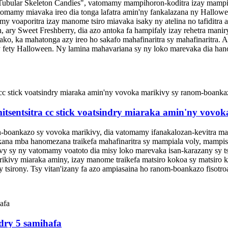
ular Skeleton Candies", vatomamy mampihoron-koditra izay mampifanga
tomamy miavaka ireo dia tonga lafatra amin'ny fankalazana ny Hallowe
y voaporitra izay manome tsiro miavaka isaky ny atelina no tafiditra ao
 ary Sweet Freshberry, dia azo antoka fa hampifaly izay rehetra mani
tsako, ka mahatonga azy ireo ho sakafo mahafinaritra sy mahafinaritra.
y fety Halloween. Ny lamina mahavariana sy ny loko marevaka dia hano
sentsitra cc stick voatsindry miaraka amin'ny vovo
n-boankazo sy vovoka marikivy, dia vatomamy ifanakalozan-kevitra m
ana mba hanomezana traikefa mahafinaritra sy mampiala voly, mampise
y sy ny vatomamy voatoto dia misy loko marevaka isan-karazany sy ts
ivy miaraka aminy, izay manome traikefa matsiro kokoa sy matsiro ko
 tsirony. Tsy vitan'izany fa azo ampiasaina ho ranom-boankazo fisotr
dry 5 samihafa