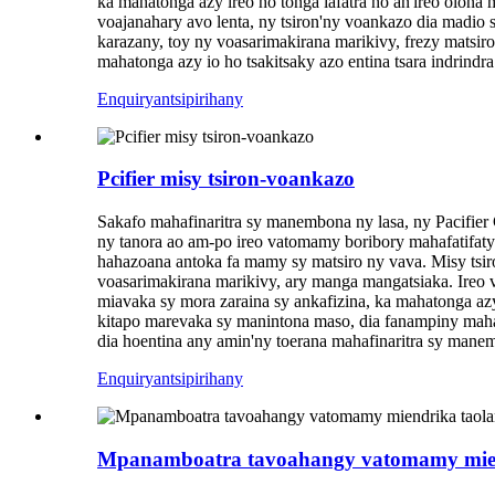
ka mahatonga azy ireo ho tonga lafatra ho an'ireo olona
voajanahary avo lenta, ny tsiron'ny voankazo dia madio 
karazany, toy ny voasarimakirana marikivy, frezy matsi
mahatonga azy io ho tsakitsaky azo entina tsara indrind
Enquiry
antsipirihany
Pcifier misy tsiron-voankazo
Sakafo mahafinaritra sy manembona ny lasa, ny Pacifier
ny tanora ao am-po ireo vatomamy boribory mahafatifaty
hahazoana antoka fa mamy sy matsiro ny vava. Misy tsir
voasarimakirana marikivy, ary manga mangatsiaka. Ireo 
miavaka sy mora zaraina sy ankafizina, ka mahatonga azy 
kitapo marevaka sy manintona maso, dia fanampiny mahafi
dia hoentina any amin'ny toerana mahafinaritra sy mane
Enquiry
antsipirihany
Mpanamboatra tavoahangy vatomamy mien