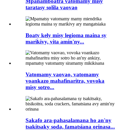
Mpanamboatra vatomamy misy
taratasy solila vaovao
Boaty kely misy legioma maina sy
marikivy, vita amin'ny...
Vatomamy vaovao, vatomamy
voankazo mahafinaritra, vovoka
misy sotro...
Sakafo ara-pahasalamana ho an'ny
tsakitsaky soda, famatsiana orinasa...