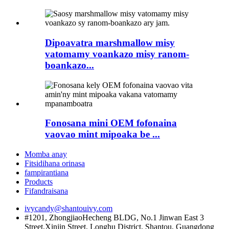
Dipoavatra marshmallow misy
vatomamy voankazo misy ranom-
boankazo...
Fonosana mini OEM fofonaina
vaovao mint mipoaka be ...
Momba anay
Fitsidihana orinasa
fampirantiana
Products
Fifandraisana
ivycandy@shantouivy.com
#1201, ZhongjiaoHecheng BLDG, No.1 Jinwan East 3
Street,Xinjin Street, Longhu District, Shantou, Guangdong