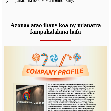
ny fampahalalana bebe kokoa momba izany.
Azonao atao ihany koa ny mianatra
fampahalalana hafa