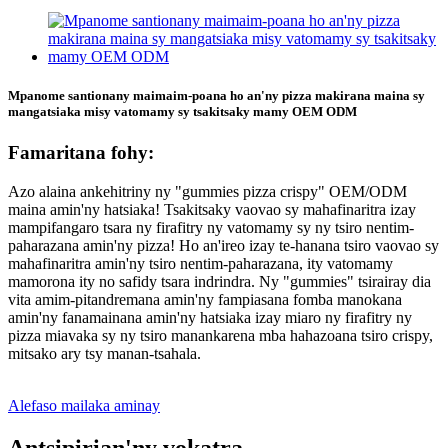
Mpanome santionany maimaim-poana ho an'ny pizza makirana maina sy
mangatsiaka misy vatomamy sy tsakitsaky mamy OEM ODM
Famaritana fohy:
Azo alaina ankehitriny ny "gummies pizza crispy" OEM/ODM
maina amin'ny hatsiaka! Tsakitsaky vaovao sy mahafinaritra izay
mampifangaro tsara ny firafitry ny vatomamy sy ny tsiro nentim-
paharazana amin'ny pizza! Ho an'ireo izay te-hanana tsiro vaovao sy
mahafinaritra amin'ny tsiro nentim-paharazana, ity vatomamy
mamorona ity no safidy tsara indrindra. Ny "gummies" tsirairay dia
vita amim-pitandremana amin'ny fampiasana fomba manokana
amin'ny fanamainana amin'ny hatsiaka izay miaro ny firafitry ny
pizza miavaka sy ny tsiro manankarena mba hahazoana tsiro crispy,
mitsako ary tsy manan-tsahala.
Alefaso mailaka aminay
Antsipirian'ny vokatra