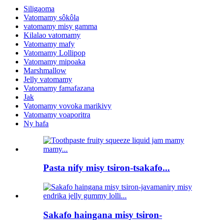
Siligaoma
Vatomamy sôkôla
vatomamy misy gamma
Kilalao vatomamy
Vatomamy mafy
Vatomamy Lollipop
Vatomamy mipoaka
Marshmallow
Jelly vatomamy
Vatomamy famafazana
Jak
Vatomamy vovoka marikivy
Vatomamy voaporitra
Ny hafa
Pasta nify misy tsiron-tsakafo...
Sakafo haingana misy tsiron-