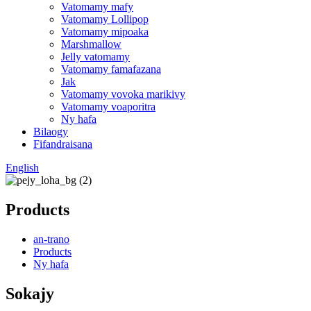
Vatomamy mafy
Vatomamy Lollipop
Vatomamy mipoaka
Marshmallow
Jelly vatomamy
Vatomamy famafazana
Jak
Vatomamy vovoka marikivy
Vatomamy voaporitra
Ny hafa
Bilaogy
Fifandraisana
English
Products
an-trano
Products
Ny hafa
Sokajy