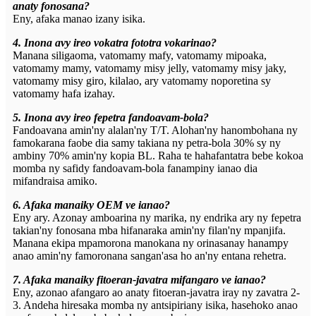
anaty fonosana?
Eny, afaka manao izany isika.
4. Inona avy ireo vokatra fototra vokarinao?
Manana siligaoma, vatomamy mafy, vatomamy mipoaka,
vatomamy mamy, vatomamy misy jelly, vatomamy misy jaky,
vatomamy misy giro, kilalao, ary vatomamy noporetina sy
vatomamy hafa izahay.
5. Inona avy ireo fepetra fandoavam-bola?
Fandoavana amin'ny alalan'ny T/T. Alohan'ny hanombohana ny
famokarana faobe dia samy takiana ny petra-bola 30% sy ny
ambiny 70% amin'ny kopia BL. Raha te hahafantatra bebe kokoa
momba ny safidy fandoavam-bola fanampiny ianao dia
mifandraisa amiko.
6. Afaka manaiky OEM ve ianao?
Eny ary. Azonay amboarina ny marika, ny endrika ary ny fepetra
takian'ny fonosana mba hifanaraka amin'ny filan'ny mpanjifa.
Manana ekipa mpamorona manokana ny orinasanay hanampy
anao amin'ny famoronana sangan'asa ho an'ny entana rehetra.
7. Afaka manaiky fitoeran-javatra mifangaro ve ianao?
Eny, azonao afangaro ao anaty fitoeran-javatra iray ny zavatra 2-
3. Andeha hiresaka momba ny antsipiriany isika, hasehoko anao