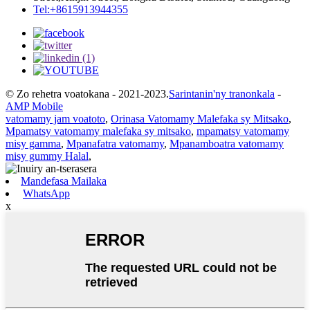
Tel:+8615913944355
© Zo rehetra voatokana - 2021-2023.
Sarintanin'ny tranonkala
-
AMP Mobile
vatomamy jam voatoto
,
Orinasa Vatomamy Malefaka sy Mitsako
,
Mpamatsy vatomamy malefaka sy mitsako
,
mpamatsy vatomamy
misy gamma
,
Mpanafatra vatomamy
,
Mpanamboatra vatomamy
misy gummy Halal
,
Mandefasa Mailaka
WhatsApp
x