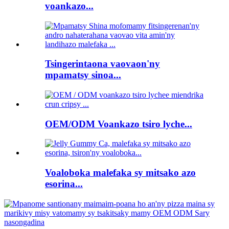
voankazo...
Tsingerintaona vaovaon'ny
mpamatsy sinoa...
OEM/ODM Voankazo tsiro lyche...
Voaloboka malefaka sy mitsako azo
esorina...