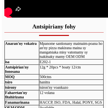
Antsipiriany fohy
Anaran'ny vokatra
Mpanome santionany maimaim-poana ho
an'ny pizza makirana maina sy
mangatsiaka misy vatomamy sy
tsakitsaky mamy OEM ODM
isa
E202-1
Antsipirian'ny
12g * 20pcs * boaty 12/ctn
fonosana
MOQ
500ctns
tsiro
hanitra
tsirony
tsiron'ny voankazo
Faharetan'ny
12 volana
fitahirizana
Fanamarinana
HACCP, ISO, FDA, Halal, PONY, SGS
OEM/ODM
Available