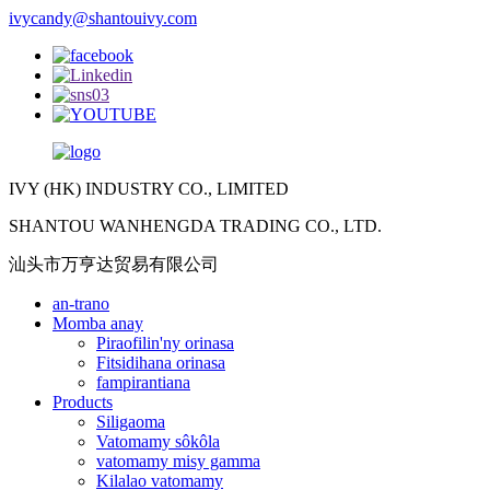
ivycandy@shantouivy.com
IVY (HK) INDUSTRY CO., LIMITED
SHANTOU WANHENGDA TRADING CO., LTD.
汕头市万亨达贸易有限公司
an-trano
Momba anay
Piraofilin'ny orinasa
Fitsidihana orinasa
fampirantiana
Products
Siligaoma
Vatomamy sôkôla
vatomamy misy gamma
Kilalao vatomamy