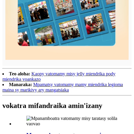
Teo aloha:
Kaopy vatomamy misy jelly miendrika pody
miendrika voankazo
Manaraka:
Mpamatsy vatomamy mamy miendrika legioma
maina sy marikivy ary mangatsiaka
vokatra mifandraika amin'izany