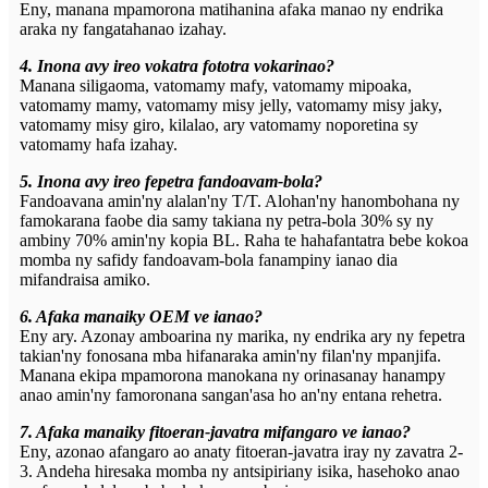
Eny, manana mpamorona matihanina afaka manao ny endrika
araka ny fangatahanao izahay.
4. Inona avy ireo vokatra fototra vokarinao?
Manana siligaoma, vatomamy mafy, vatomamy mipoaka,
vatomamy mamy, vatomamy misy jelly, vatomamy misy jaky,
vatomamy misy giro, kilalao, ary vatomamy noporetina sy
vatomamy hafa izahay.
5. Inona avy ireo fepetra fandoavam-bola?
Fandoavana amin'ny alalan'ny T/T. Alohan'ny hanombohana ny
famokarana faobe dia samy takiana ny petra-bola 30% sy ny
ambiny 70% amin'ny kopia BL. Raha te hahafantatra bebe kokoa
momba ny safidy fandoavam-bola fanampiny ianao dia
mifandraisa amiko.
6. Afaka manaiky OEM ve ianao?
Eny ary. Azonay amboarina ny marika, ny endrika ary ny fepetra
takian'ny fonosana mba hifanaraka amin'ny filan'ny mpanjifa.
Manana ekipa mpamorona manokana ny orinasanay hanampy
anao amin'ny famoronana sangan'asa ho an'ny entana rehetra.
7. Afaka manaiky fitoeran-javatra mifangaro ve ianao?
Eny, azonao afangaro ao anaty fitoeran-javatra iray ny zavatra 2-
3. Andeha hiresaka momba ny antsipiriany isika, hasehoko anao