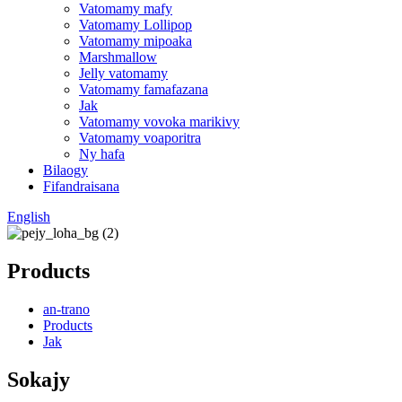
Vatomamy mafy
Vatomamy Lollipop
Vatomamy mipoaka
Marshmallow
Jelly vatomamy
Vatomamy famafazana
Jak
Vatomamy vovoka marikivy
Vatomamy voaporitra
Ny hafa
Bilaogy
Fifandraisana
English
Products
an-trano
Products
Jak
Sokajy