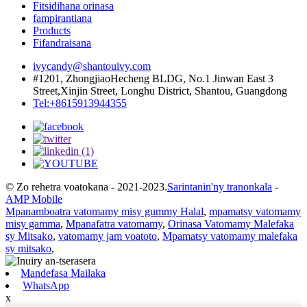
Fitsidihana orinasa
fampirantiana
Products
Fifandraisana
ivycandy@shantouivy.com
#1201, ZhongjiaoHecheng BLDG, No.1 Jinwan East 3
Street,Xinjin Street, Longhu District, Shantou, Guangdong
Tel:+8615913944355
© Zo rehetra voatokana - 2021-2023.
Sarintanin'ny tranonkala
-
AMP Mobile
Mpanamboatra vatomamy misy gummy Halal
,
mpamatsy vatomamy
misy gamma
,
Mpanafatra vatomamy
,
Orinasa Vatomamy Malefaka
sy Mitsako
,
vatomamy jam voatoto
,
Mpamatsy vatomamy malefaka
sy mitsako
,
Mandefasa Mailaka
WhatsApp
x