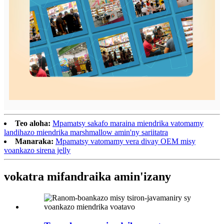
Teo aloha:
Mpamatsy sakafo maraina miendrika vatomamy
landihazo miendrika marshmallow amin'ny sariitatra
Manaraka:
Mpamatsy vatomamy vera divay OEM misy
voankazo sirena jelly
vokatra mifandraika amin'izany