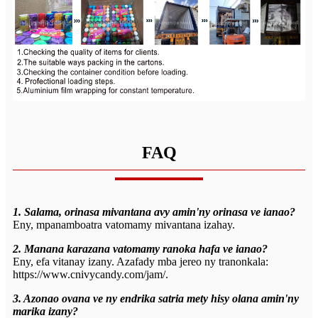
FAQ
1. Salama, orinasa mivantana avy amin'ny orinasa ve ianao?
Eny, mpanamboatra vatomamy mivantana izahay.
2. Manana karazana vatomamy ranoka hafa ve ianao?
Eny, efa vitanay izany. Azafady mba jereo ny tranonkala:
https://www.cnivycandy.com/jam/.
3. Azonao ovana ve ny endrika satria mety hisy olana amin'ny
marika izany?