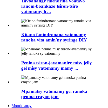
Tavoahangy miendrika voatavo
ranom-boankazo tsiron-tsiro
vatomamy li ...
Kitapo fanindronana vatomamy
ranoka vita amin'ny syringe DIY
Penina tsiron-javamaniry misy jelly
gel misy vatomamy mamy ...
Mpamatsy vatomamy gel ranoka
penina crayon jam
Momba anay