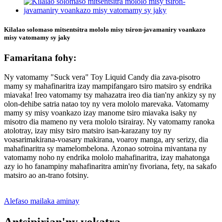
Kilalao solomaso mitsentsitra mololo misy tsiron-javamaniry voankazo
misy vatomamy sy jaky
Famaritana fohy:
Ny vatomamy "Suck vera" Toy Liquid Candy dia zava-pisotro
mamy sy mahafinaritra izay mampifangaro tsiro matsiro sy endrika
miavaka! Ireo vatomamy tsy mahazatra ireo dia tian'ny ankizy sy ny
olon-dehibe satria natao toy ny vera mololo marevaka. Vatomamy
mamy sy misy voankazo izay manome tsiro miavaka isaky ny
misotro dia mameno ny vera mololo tsirairay. Ny vatomamy ranoka
atolotray, izay misy tsiro matsiro isan-karazany toy ny
voasarimakirana-voasary makirana, voaroy manga, ary serizy, dia
mahafinaritra sy mamelombelona. Azonao sotroina mivantana ny
vatomamy noho ny endrika mololo mahafinaritra, izay mahatonga
azy io ho fanampiny mahafinaritra amin'ny fivoriana, fety, na sakafo
matsiro ao an-trano fotsiny.
Alefaso mailaka aminay
Antsipirian'ny vokatra