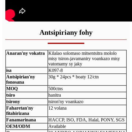
Antsipiriany fohy
Anaran'ny vokatra
Kilalao solomaso mitsentsitra mololo
misy tsiron-javamaniry voankazo misy
vatomamy sy jaky
isa
K097-8
Antsipirian'ny
30g * 24pcs * boaty 12/ctn
fonosana
MOQ
500ctns
tsiro
hanitra
tsirony
tsiron'ny voankazo
Faharetan'ny
12 volana
fitahirizana
Fanamarinana
HACCP, ISO, FDA, Halal, PONY, SGS
OEM/ODM
Available