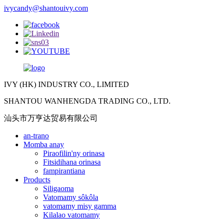
ivycandy@shantouivy.com
IVY (HK) INDUSTRY CO., LIMITED
SHANTOU WANHENGDA TRADING CO., LTD.
汕头市万亨达贸易有限公司
an-trano
Momba anay
Piraofilin'ny orinasa
Fitsidihana orinasa
fampirantiana
Products
Siligaoma
Vatomamy sôkôla
vatomamy misy gamma
Kilalao vatomamy