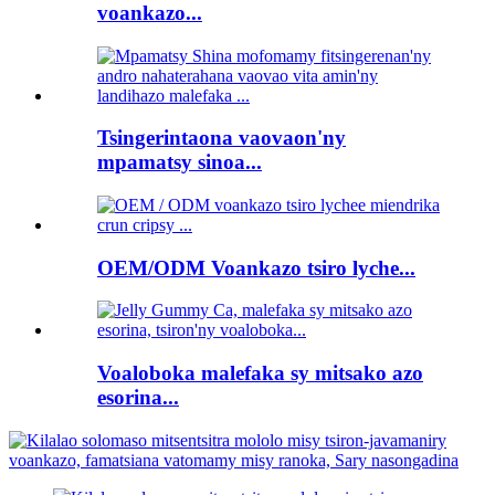
voankazo...
Tsingerintaona vaovaon'ny
mpamatsy sinoa...
OEM/ODM Voankazo tsiro lyche...
Voaloboka malefaka sy mitsako azo
esorina...