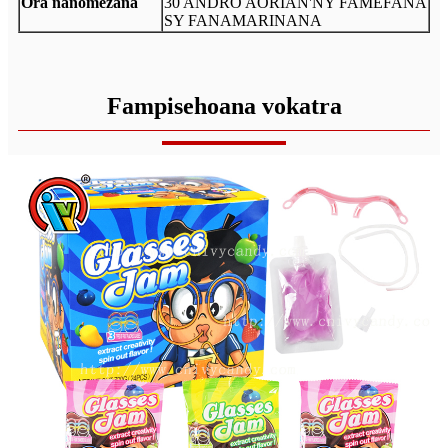
Ora nanomezana
30 ANDRO AORIAN'NY FAMEFANA
SY FANAMARINANA
Fampisehoana vokatra