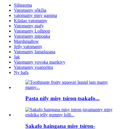
Siligaoma
Vatomamy sôkôla
vatomamy misy gamma
Kilalao vatomamy
Vatomamy mafy
Vatomamy Lollipop
Vatomamy mipoaka
Marshmallow
Jelly vatomamy
Vatomamy famafazana
Jak
Vatomamy vovoka marikivy
Vatomamy voaporitra
Ny hafa
Pasta nify misy tsiron-tsakafo...
Sakafo haingana misy tsiron-