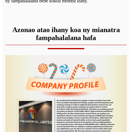
ny fampahalalana bebe kokoa momba izany.
Azonao atao ihany koa ny mianatra
fampahalalana hafa