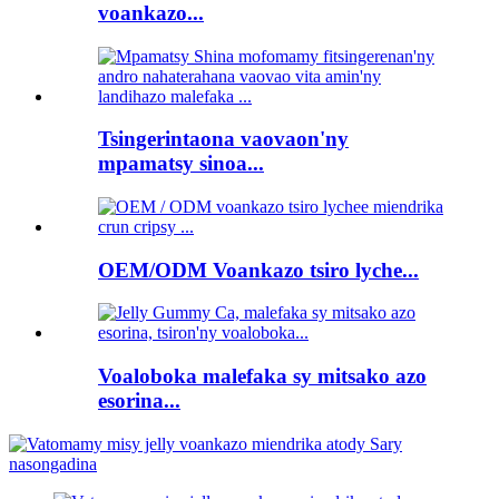
voankazo...
Tsingerintaona vaovaon'ny
mpamatsy sinoa...
OEM/ODM Voankazo tsiro lyche...
Voaloboka malefaka sy mitsako azo
esorina...