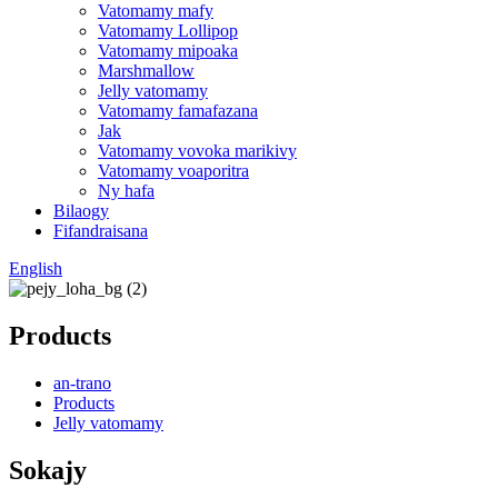
Vatomamy mafy
Vatomamy Lollipop
Vatomamy mipoaka
Marshmallow
Jelly vatomamy
Vatomamy famafazana
Jak
Vatomamy vovoka marikivy
Vatomamy voaporitra
Ny hafa
Bilaogy
Fifandraisana
English
Products
an-trano
Products
Jelly vatomamy
Sokajy