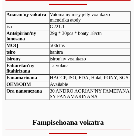
Anaran'ny vokatra
Vatomamy misy jelly voankazo
miendrika atody
isa
G221-1
Antsipirian'ny
29g * 30pcs * boaty 18/ctn
fonosana
MOQ
500ctns
tsiro
hanitra
tsirony
tsiron'ny voankazo
Faharetan'ny
12 volana
fitahirizana
Fanamarinana
HACCP, ISO, FDA, Halal, PONY, SGS
OEM/ODM
Available
Ora nanomezana
30 ANDRO AORIAN'NY FAMEFANA
SY FANAMARINANA
Fampisehoana vokatra