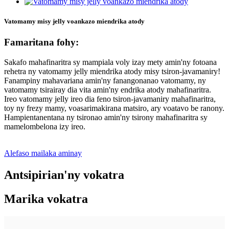
Vatomamy misy jelly voankazo miendrika atody
Famaritana fohy:
Sakafo mahafinaritra sy mampiala voly izay mety amin'ny fotoana
rehetra ny vatomamy jelly miendrika atody misy tsiron-javamaniry!
Fanampiny mahavariana amin'ny fanangonanao vatomamy, ny
vatomamy tsirairay dia vita amin'ny endrika atody mahafinaritra.
Ireo vatomamy jelly ireo dia feno tsiron-javamaniry mahafinaritra,
toy ny frezy mamy, voasarimakirana matsiro, ary voatavo be ranony.
Hampientanentana ny tsironao amin'ny tsirony mahafinaritra sy
mamelombelona izy ireo.
Alefaso mailaka aminay
Antsipirian'ny vokatra
Marika vokatra