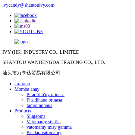
ivycandy@shantouivy.com
IVY (HK) INDUSTRY CO., LIMITED
SHANTOU WANHENGDA TRADING CO., LTD.
汕头市万亨达贸易有限公司
an-trano
Momba anay
Piraofilin'ny orinasa
Fitsidihana orinasa
fampirantiana
Products
Siligaoma
Vatomamy sôkôla
vatomamy misy gamma
Kilalao vatomamy