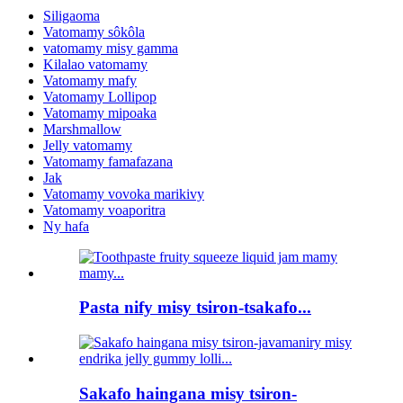
Siligaoma
Vatomamy sôkôla
vatomamy misy gamma
Kilalao vatomamy
Vatomamy mafy
Vatomamy Lollipop
Vatomamy mipoaka
Marshmallow
Jelly vatomamy
Vatomamy famafazana
Jak
Vatomamy vovoka marikivy
Vatomamy voaporitra
Ny hafa
Pasta nify misy tsiron-tsakafo...
Sakafo haingana misy tsiron-