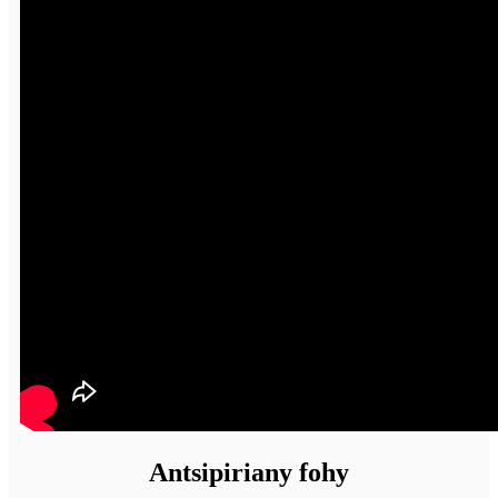
Antsipiriany fohy