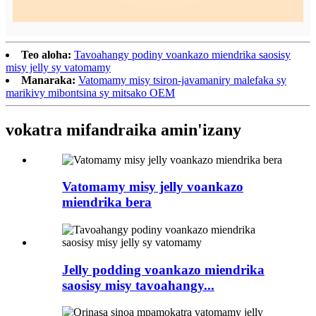
Teo aloha:
Tavoahangy podiny voankazo miendrika saosisy
misy jelly sy vatomamy
Manaraka:
Vatomamy misy tsiron-javamaniry malefaka sy
marikivy mibontsina sy mitsako OEM
vokatra mifandraika amin'izany
Vatomamy misy jelly voankazo
miendrika bera
Jelly podding voankazo miendrika
saosisy misy tavoahangy...