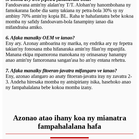
Fandoavana amin'ny alalan'ny T/T. Alohan'ny hanombohana ny
famokarana faobe dia samy takiana ny petra-bola 30% sy ny
ambiny 70% amin'ny kopia BL. Raha te hahafantatra bebe kokoa
momba ny safidy fandoavam-bola fanampiny ianao dia
mifandraisa amiko.
6. Afaka manaiky OEM ve ianao?
Eny ary. Azonay amboarina ny marika, ny endrika ary ny fepetra
takian'ny fonosana mba hifanaraka amin'ny filan'ny mpanjifa.
Manana ekipa mpamorona manokana ny orinasanay hanampy
anao amin'ny famoronana sangan'asa ho an'ny entana rehetra.
7. Afaka manaiky fitoeran-javatra mifangaro ve ianao?
Eny, azonao afangaro ao anaty fitoeran-javatra iray ny zavatra 2-
3. Andeha hiresaka momba ny antsipiriany isika, hasehoko anao
ny fampahalalana bebe kokoa momba izany.
Azonao atao ihany koa ny mianatra
fampahalalana hafa