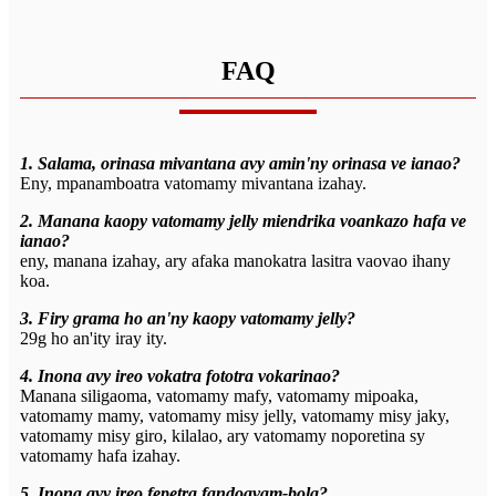
FAQ
1. Salama, orinasa mivantana avy amin'ny orinasa ve ianao?
Eny, mpanamboatra vatomamy mivantana izahay.
2. Manana kaopy vatomamy jelly miendrika voankazo hafa ve
ianao?
eny, manana izahay, ary afaka manokatra lasitra vaovao ihany
koa.
3. Firy grama ho an'ny kaopy vatomamy jelly?
29g ho an'ity iray ity.
4. Inona avy ireo vokatra fototra vokarinao?
Manana siligaoma, vatomamy mafy, vatomamy mipoaka,
vatomamy mamy, vatomamy misy jelly, vatomamy misy jaky,
vatomamy misy giro, kilalao, ary vatomamy noporetina sy
vatomamy hafa izahay.
5. Inona avy ireo fepetra fandoavam-bola?