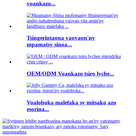
voankazo...
Tsingerintaona vaovaon'ny
mpamatsy sinoa...
OEM/ODM Voankazo tsiro lyche...
Voaloboka malefaka sy mitsako azo
esorina...