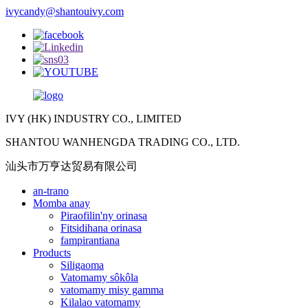
ivycandy@shantouivy.com
IVY (HK) INDUSTRY CO., LIMITED
SHANTOU WANHENGDA TRADING CO., LTD.
汕头市万亨达贸易有限公司
an-trano
Momba anay
Piraofilin'ny orinasa
Fitsidihana orinasa
fampirantiana
Products
Siligaoma
Vatomamy sôkôla
vatomamy misy gamma
Kilalao vatomamy