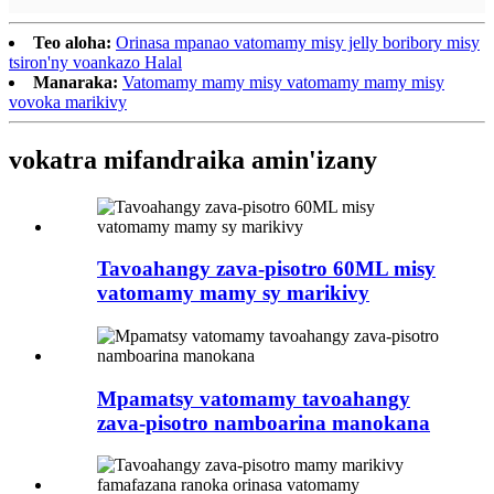
Teo aloha:
Orinasa mpanao vatomamy misy jelly boribory misy
tsiron'ny voankazo Halal
Manaraka:
Vatomamy mamy misy vatomamy mamy misy
vovoka marikivy
vokatra mifandraika amin'izany
Tavoahangy zava-pisotro 60ML misy
vatomamy mamy sy marikivy
Mpamatsy vatomamy tavoahangy
zava-pisotro namboarina manokana