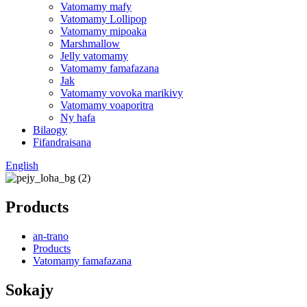
Vatomamy mafy
Vatomamy Lollipop
Vatomamy mipoaka
Marshmallow
Jelly vatomamy
Vatomamy famafazana
Jak
Vatomamy vovoka marikivy
Vatomamy voaporitra
Ny hafa
Bilaogy
Fifandraisana
English
Products
an-trano
Products
Vatomamy famafazana
Sokajy