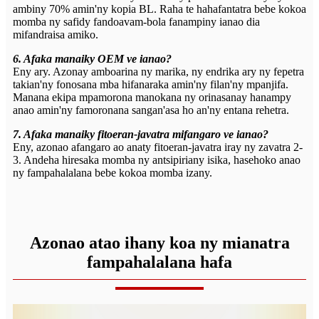
ambiny 70% amin'ny kopia BL. Raha te hahafantatra bebe kokoa
momba ny safidy fandoavam-bola fanampiny ianao dia
mifandraisa amiko.
6. Afaka manaiky OEM ve ianao?
Eny ary. Azonay amboarina ny marika, ny endrika ary ny fepetra
takian'ny fonosana mba hifanaraka amin'ny filan'ny mpanjifa.
Manana ekipa mpamorona manokana ny orinasanay hanampy
anao amin'ny famoronana sangan'asa ho an'ny entana rehetra.
7. Afaka manaiky fitoeran-javatra mifangaro ve ianao?
Eny, azonao afangaro ao anaty fitoeran-javatra iray ny zavatra 2-
3. Andeha hiresaka momba ny antsipiriany isika, hasehoko anao
ny fampahalalana bebe kokoa momba izany.
Azonao atao ihany koa ny mianatra
fampahalalana hafa