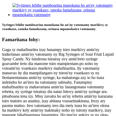
Syringes lehibe namboarina manokana ho an'ny vatomamy marikivy sy
voankazo, ranoka famafazana, orinasa mpamokatra vatomamy
Famaritana fohy:
Gaga sy mahafinaritra izay hanampy tsiro marikivy amin'ny
traikefanao amin'ny vatomamy ny Big Syringes of Sour Fruit Liquid
Spray Candy. Ny tsindrona tsirairay avy amin'ireto syringe
goavambe ireto dia manome tsiro mampientam-po noho ny
votoatin'ny voankazo marikivy mahafinaritra. Ity vatomamy
manavao ity dia mampifangaro ny tsiron'ny voankazo sy ny
fientanentanana amin'ny syringe, ka mahatonga azy io ho tsara
indrindra ho an'ireo tia vatomamy sahisahy. Fanampiny
mahafinaritra sy mahavariana amin'ny fanangonana vatomamy
rehetra, ny syringe tsirairay dia natao hitovy amin'ny syringe ara-
pitsaboana tena izy. Misy zavatra ho an'ny rehetra amin'ny karazana
tsiro matsiro ao anatiny, izay ahitana voasarimakirana, frezy ary
paoma maitso. Ireo vatomamy ireo dia mety tsara ho an'ireo olona
tia marikivy kely amin'ny tsakitsaky noho ny tsirony marikivy, izay
manome fahafinaretana fanampiny. Ho tian'ny ankizy sy ny olon-