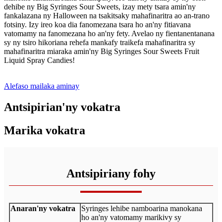
dehibe ny Big Syringes Sour Sweets, izay mety tsara amin'ny
fankalazana ny Halloween na tsakitsaky mahafinaritra ao an-trano
fotsiny. Izy ireo koa dia fanomezana tsara ho an'ny fitiavana
vatomamy na fanomezana ho an'ny fety. Avelao ny fientanentanana
sy ny tsiro hikoriana rehefa mankafy traikefa mahafinaritra sy
mahafinaritra miaraka amin'ny Big Syringes Sour Sweets Fruit
Liquid Spray Candies!
Alefaso mailaka aminay
Antsipirian'ny vokatra
Marika vokatra
Antsipiriany fohy
Anaran'ny vokatra
Syringes lehibe namboarina manokana
ho an'ny vatomamy marikivy sy