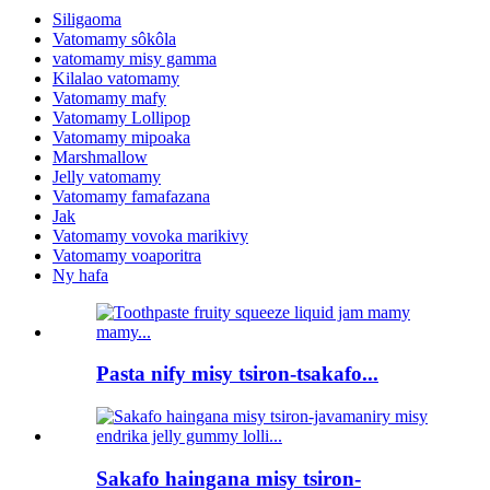
Siligaoma
Vatomamy sôkôla
vatomamy misy gamma
Kilalao vatomamy
Vatomamy mafy
Vatomamy Lollipop
Vatomamy mipoaka
Marshmallow
Jelly vatomamy
Vatomamy famafazana
Jak
Vatomamy vovoka marikivy
Vatomamy voaporitra
Ny hafa
Pasta nify misy tsiron-tsakafo...
Sakafo haingana misy tsiron-