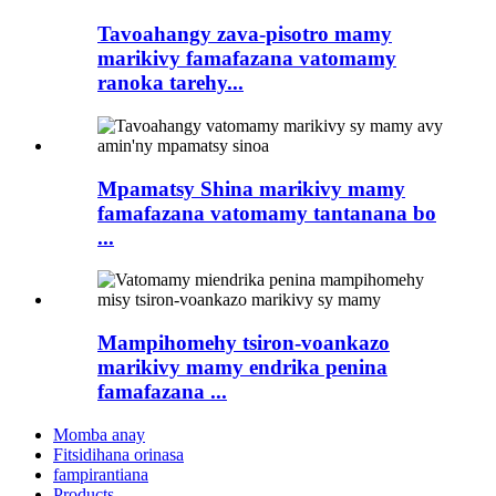
Tavoahangy zava-pisotro mamy
marikivy famafazana vatomamy
ranoka tarehy...
Mpamatsy Shina marikivy mamy
famafazana vatomamy tantanana bo
...
Mampihomehy tsiron-voankazo
marikivy mamy endrika penina
famafazana ...
Momba anay
Fitsidihana orinasa
fampirantiana
Products