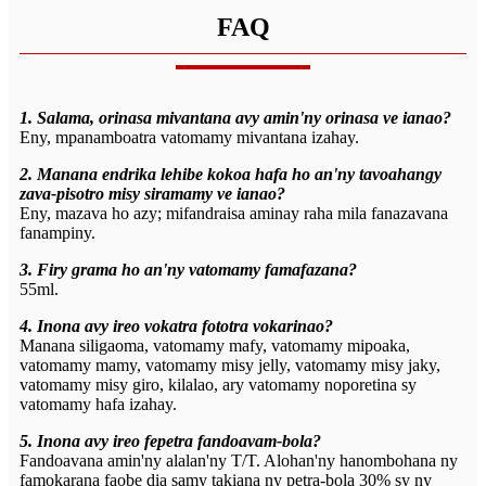
FAQ
1. Salama, orinasa mivantana avy amin'ny orinasa ve ianao?
Eny, mpanamboatra vatomamy mivantana izahay.
2. Manana endrika lehibe kokoa hafa ho an'ny tavoahangy
zava-pisotro misy siramamy ve ianao?
Eny, mazava ho azy; mifandraisa aminay raha mila fanazavana
fanampiny.
3. Firy grama ho an'ny vatomamy famafazana?
55ml.
4. Inona avy ireo vokatra fototra vokarinao?
Manana siligaoma, vatomamy mafy, vatomamy mipoaka,
vatomamy mamy, vatomamy misy jelly, vatomamy misy jaky,
vatomamy misy giro, kilalao, ary vatomamy noporetina sy
vatomamy hafa izahay.
5. Inona avy ireo fepetra fandoavam-bola?
Fandoavana amin'ny alalan'ny T/T. Alohan'ny hanombohana ny
famokarana faobe dia samy takiana ny petra-bola 30% sy ny