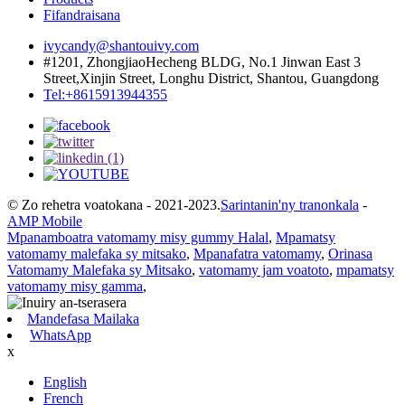
Fifandraisana
ivycandy@shantouivy.com
#1201, ZhongjiaoHecheng BLDG, No.1 Jinwan East 3
Street,Xinjin Street, Longhu District, Shantou, Guangdong
Tel:+8615913944355
© Zo rehetra voatokana - 2021-2023.
Sarintanin'ny tranonkala
-
AMP Mobile
Mpanamboatra vatomamy misy gummy Halal
,
Mpamatsy
vatomamy malefaka sy mitsako
,
Mpanafatra vatomamy
,
Orinasa
Vatomamy Malefaka sy Mitsako
,
vatomamy jam voatoto
,
mpamatsy
vatomamy misy gamma
,
Mandefasa Mailaka
WhatsApp
x
English
French