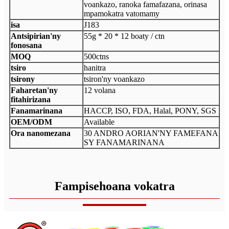
voankazo, ranoka famafazana, orinasa
mpamokatra vatomamy
isa
J183
Antsipirian'ny
55g * 20 * 12 boaty / ctn
fonosana
MOQ
500ctns
tsiro
hanitra
tsirony
tsiron'ny voankazo
Faharetan'ny
12 volana
fitahirizana
Fanamarinana
HACCP, ISO, FDA, Halal, PONY, SGS
OEM/ODM
Available
Ora nanomezana
30 ANDRO AORIAN'NY FAMEFANA
SY FANAMARINANA
Fampisehoana vokatra