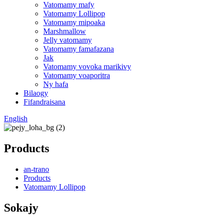
Vatomamy mafy
Vatomamy Lollipop
Vatomamy mipoaka
Marshmallow
Jelly vatomamy
Vatomamy famafazana
Jak
Vatomamy vovoka marikivy
Vatomamy voaporitra
Ny hafa
Bilaogy
Fifandraisana
English
Products
an-trano
Products
Vatomamy Lollipop
Sokajy