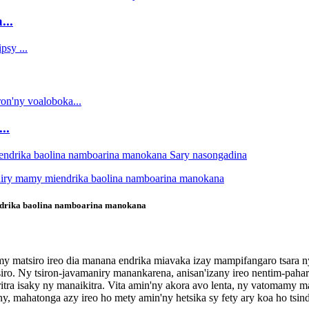
...
..
drika baolina namboarina manokana
my matsiro ireo dia manana endrika miavaka izay mampifangaro tsara n
iro. Ny tsiron-javamaniry manankarena, anisan'izany ireo nentim-pahar
ritra isaky ny manaikitra. Vita amin'ny akora avo lenta, ny vatomamy m
 mahatonga azy ireo ho mety amin'ny hetsika sy fety ary koa ho tsindr