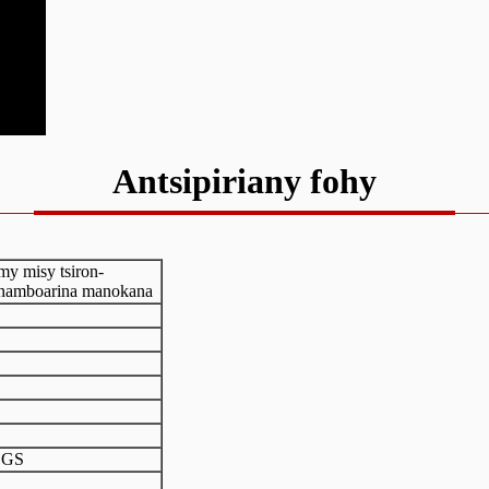
Antsipiriany fohy
y misy tsiron-
 namboarina manokana
SGS