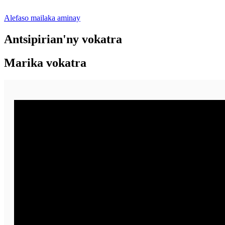
Alefaso mailaka aminay
Antsipirian'ny vokatra
Marika vokatra