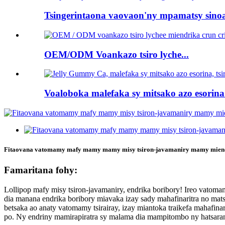
Tsingerintaona vaovaon'ny mpamatsy sinoa
OEM/ODM Voankazo tsiro lyche...
Voaloboka malefaka sy mitsako azo esorina.
Fitaovana vatomamy mafy mamy mamy misy tsiron-javamaniry mamy mien
Famaritana fohy:
Lollipop mafy misy tsiron-javamaniry, endrika boribory! Ireo vatoma
dia manana endrika boribory miavaka izay sady mahafinaritra no mats
betsaka ao anaty vatomamy tsirairay, izay miantoka traikefa mahafina
po. Ny endriny mamirapiratra sy malama dia mampitombo ny hatsarany,