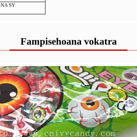
ANA SY
Fampisehoana vokatra