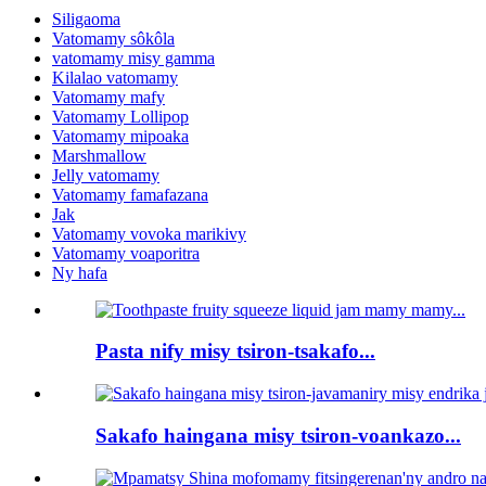
Siligaoma
Vatomamy sôkôla
vatomamy misy gamma
Kilalao vatomamy
Vatomamy mafy
Vatomamy Lollipop
Vatomamy mipoaka
Marshmallow
Jelly vatomamy
Vatomamy famafazana
Jak
Vatomamy vovoka marikivy
Vatomamy voaporitra
Ny hafa
Pasta nify misy tsiron-tsakafo...
Sakafo haingana misy tsiron-voankazo...