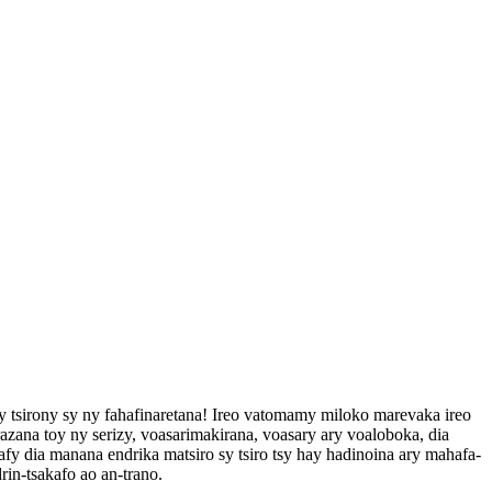
y tsirony sy ny fahafinaretana! Ireo vatomamy miloko marevaka ireo
azana toy ny serizy, voasarimakirana, voasary ary voaloboka, dia
afy dia manana endrika matsiro sy tsiro tsy hay hadinoina ary mahafa-
in-tsakafo ao an-trano.