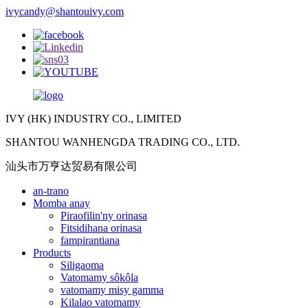
ivycandy@shantouivy.com
IVY (HK) INDUSTRY CO., LIMITED
SHANTOU WANHENGDA TRADING CO., LTD.
汕头市万亨达贸易有限公司
an-trano
Momba anay
Piraofilin'ny orinasa
Fitsidihana orinasa
fampirantiana
Products
Siligaoma
Vatomamy sôkôla
vatomamy misy gamma
Kilalao vatomamy