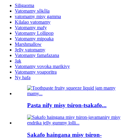
Siligaoma
Vatomamy sôkôla
vatomamy misy gamma
Kilalao vatomamy
Vatomamy mafy
Vatomamy Lollipop
Vatomamy mipoaka
Marshmallow
Jelly vatomamy
Vatomamy famafazana
Jak
Vatomamy vovoka marikivy
Vatomamy voaporitra
Ny hafa
Pasta nify misy tsiron-tsakafo...
Sakafo haingana misy tsiron-