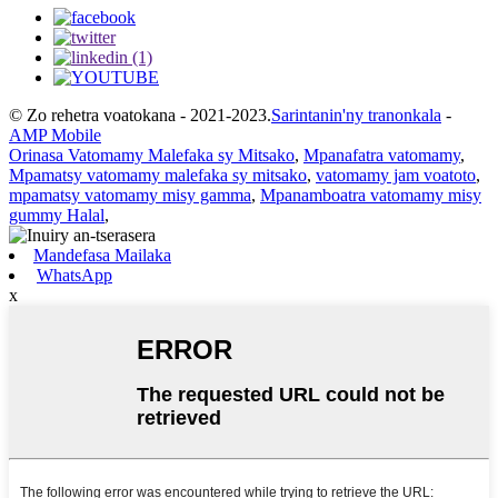
© Zo rehetra voatokana - 2021-2023.
Sarintanin'ny tranonkala
-
AMP Mobile
Orinasa Vatomamy Malefaka sy Mitsako
,
Mpanafatra vatomamy
,
Mpamatsy vatomamy malefaka sy mitsako
,
vatomamy jam voatoto
,
mpamatsy vatomamy misy gamma
,
Mpanamboatra vatomamy misy
gummy Halal
,
Mandefasa Mailaka
WhatsApp
x