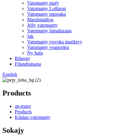
Vatomamy mafy
Vatomamy Lollipop
Vatomamy mipoaka
Marshmallow
Jelly vatomamy
Vatomamy famafazana
Jak
Vatomamy vovoka marikivy
Vatomamy voaporitra
Ny hafa
Bilaogy
Fifandraisana
English
Products
an-trano
Products
Kilalao vatomamy
Sokajy