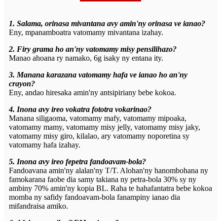
1. Salama, orinasa mivantana avy amin'ny orinasa ve ianao?
Eny, mpanamboatra vatomamy mivantana izahay.
2. Firy grama ho an'ny vatomamy misy pensilihazo?
Manao ahoana ry namako, 6g isaky ny entana ity.
3. Manana karazana vatomamy hafa ve ianao ho an'ny
crayon?
Eny, andao hiresaka amin'ny antsipiriany bebe kokoa.
4. Inona avy ireo vokatra fototra vokarinao?
Manana siligaoma, vatomamy mafy, vatomamy mipoaka,
vatomamy mamy, vatomamy misy jelly, vatomamy misy jaky,
vatomamy misy giro, kilalao, ary vatomamy noporetina sy
vatomamy hafa izahay.
5. Inona avy ireo fepetra fandoavam-bola?
Fandoavana amin'ny alalan'ny T/T. Alohan'ny hanombohana ny
famokarana faobe dia samy takiana ny petra-bola 30% sy ny
ambiny 70% amin'ny kopia BL. Raha te hahafantatra bebe kokoa
momba ny safidy fandoavam-bola fanampiny ianao dia
mifandraisa amiko.