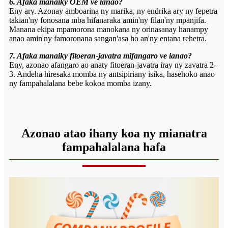
6. Afaka manaiky OEM ve ianao?
Eny ary. Azonay amboarina ny marika, ny endrika ary ny fepetra
takian'ny fonosana mba hifanaraka amin'ny filan'ny mpanjifa.
Manana ekipa mpamorona manokana ny orinasanay hanampy
anao amin'ny famoronana sangan'asa ho an'ny entana rehetra.
7. Afaka manaiky fitoeran-javatra mifangaro ve ianao?
Eny, azonao afangaro ao anaty fitoeran-javatra iray ny zavatra 2-
3. Andeha hiresaka momba ny antsipiriany isika, hasehoko anao
ny fampahalalana bebe kokoa momba izany.
Azonao atao ihany koa ny mianatra
fampahalalana hafa