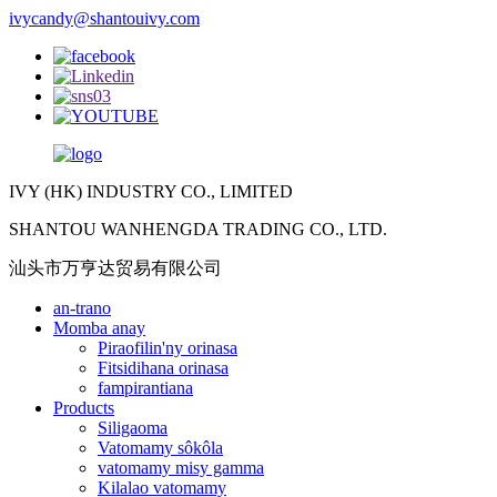
ivycandy@shantouivy.com
IVY (HK) INDUSTRY CO., LIMITED
SHANTOU WANHENGDA TRADING CO., LTD.
汕头市万亨达贸易有限公司
an-trano
Momba anay
Piraofilin'ny orinasa
Fitsidihana orinasa
fampirantiana
Products
Siligaoma
Vatomamy sôkôla
vatomamy misy gamma
Kilalao vatomamy