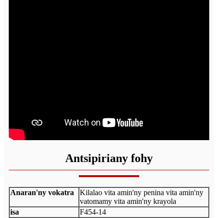
Antsipiriany fohy
Anaran'ny vokatra
Kilalao vita amin'ny penina vita amin'ny
vatomamy vita amin'ny krayola
isa
F454-14