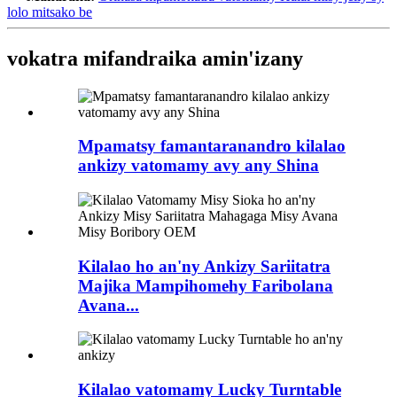
lolo mitsako be
vokatra mifandraika amin'izany
Mpamatsy famantaranandro kilalao
ankizy vatomamy avy any Shina
Kilalao ho an'ny Ankizy Sariitatra
Majika Mampihomehy Faribolana
Avana...
Kilalao vatomamy Lucky Turntable