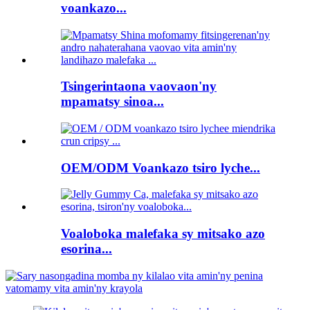
voankazo...
Tsingerintaona vaovaon'ny
mpamatsy sinoa...
OEM/ODM Voankazo tsiro lyche...
Voaloboka malefaka sy mitsako azo
esorina...