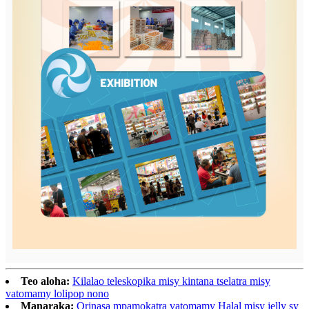
Teo aloha:
Kilalao teleskopika misy kintana tselatra misy
vatomamy lolipop nono
Manaraka:
Orinasa mpamokatra vatomamy Halal misy jelly sy