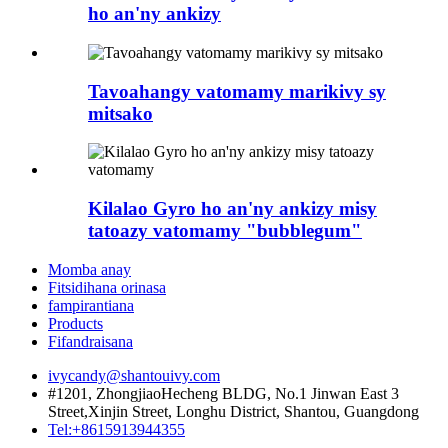
ho an'ny ankizy
Tavoahangy vatomamy marikivy sy
mitsako
Kilalao Gyro ho an'ny ankizy misy
tatoazy vatomamy "bubblegum"
Momba anay
Fitsidihana orinasa
fampirantiana
Products
Fifandraisana
ivycandy@shantouivy.com
#1201, ZhongjiaoHecheng BLDG, No.1 Jinwan East 3
Street,Xinjin Street, Longhu District, Shantou, Guangdong
Tel:+8615913944355