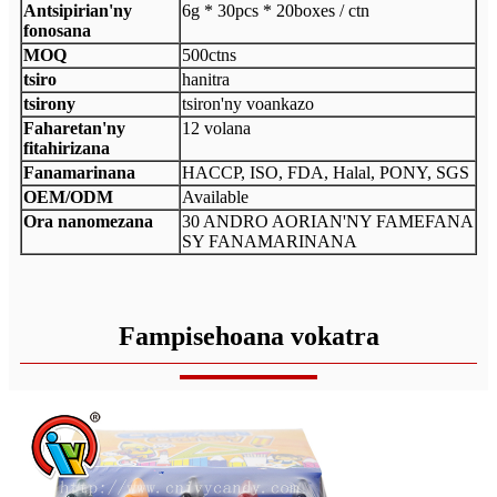
Antsipirian'ny
6g * 30pcs * 20boxes / ctn
fonosana
MOQ
500ctns
tsiro
hanitra
tsirony
tsiron'ny voankazo
Faharetan'ny
12 volana
fitahirizana
Fanamarinana
HACCP, ISO, FDA, Halal, PONY, SGS
OEM/ODM
Available
Ora nanomezana
30 ANDRO AORIAN'NY FAMEFANA
SY FANAMARINANA
Fampisehoana vokatra