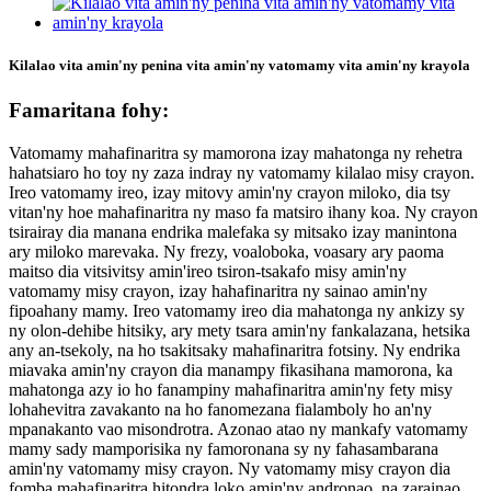
Kilalao vita amin'ny penina vita amin'ny vatomamy vita amin'ny krayola
Famaritana fohy:
Vatomamy mahafinaritra sy mamorona izay mahatonga ny rehetra
hahatsiaro ho toy ny zaza indray ny vatomamy kilalao misy crayon.
Ireo vatomamy ireo, izay mitovy amin'ny crayon miloko, dia tsy
vitan'ny hoe mahafinaritra ny maso fa matsiro ihany koa. Ny crayon
tsirairay dia manana endrika malefaka sy mitsako izay manintona
ary miloko marevaka. Ny frezy, voaloboka, voasary ary paoma
maitso dia vitsivitsy amin'ireo tsiron-tsakafo misy amin'ny
vatomamy misy crayon, izay hahafinaritra ny sainao amin'ny
fipoahany mamy. Ireo vatomamy ireo dia mahatonga ny ankizy sy
ny olon-dehibe hitsiky, ary mety tsara amin'ny fankalazana, hetsika
any an-tsekoly, na ho tsakitsaky mahafinaritra fotsiny. Ny endrika
miavaka amin'ny crayon dia manampy fikasihana mamorona, ka
mahatonga azy io ho fanampiny mahafinaritra amin'ny fety misy
lohahevitra zavakanto na ho fanomezana fialamboly ho an'ny
mpanakanto vao misondrotra. Azonao atao ny mankafy vatomamy
mamy sady mamporisika ny famoronana sy ny fahasambarana
amin'ny vatomamy misy crayon. Ny vatomamy misy crayon dia
fomba mahafinaritra hitondra loko amin'ny andronao, na zarainao