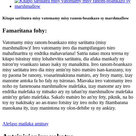
Kitapo sariitatra misy vatomamy misy ranom-boankazo sy marshmallow
Famaritana fohy:
Vatomamy misy ranom-boankazo misy sariitatra (misy
marshmallow)! Ireo vatomamy ireo dia mampifangaro tsiro
mahafinaritra sy endrika mahavariana! Satria natao mora terena ny
kitapo tsirairay misy lohahevitra sariitatra, dia afaka mankafy ny
tsiron'ny voankazo ianao isaky ny manaikitra. Ireo ranom-boankazo
misy sariitatra ireo dia misy amin'ny tsiro matsiro isan-karazany, toy
ny paoma be ranony, voasarimakirana matsiro, ary frezy mamy, izay
manome antoka fa ho faly ny tsironao. Miavaka ireo vatomamy ireo
noho ny famenoana marshmallow malefaka, izay manome azy ireo
endrika malefaka sy mitsako ary ny tahan'ny marshmallow malefaka
amin'ny gelato malefaka. Sakafo matsiro ho an'ny fety, piknik, na ho
toy ny tsakitsaky ao an-trano fotsiny izy ireo noho ity fitambarana
manokana ity, izay manintona ny olon-dehibe sy ny ankizy.
Alefaso mailaka aminay