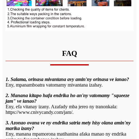
FAQ
1. Salama, orinasa mivantana avy amin'ny orinasa ve ianao?
Eny, mpanamboatra vatomamy mivantana izahay.
2. Manana kitapo hafa endrika ho an'ny vatomamy "squeeze
jam" ve ianao?
Eny, efa vitanay izany. Azafady mba jereo ny tranonkala:
https://www.cnivycandy.com/jam/.
3. Azonao ovana ve ny endrika satria mety hisy olana amin'ny
marika izany?
Eny, manana mpamorona matihanina afaka manao ny endrika