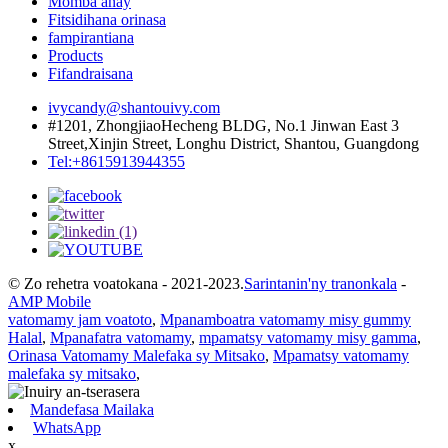
Momba anay
Fitsidihana orinasa
fampirantiana
Products
Fifandraisana
ivycandy@shantouivy.com
#1201, ZhongjiaoHecheng BLDG, No.1 Jinwan East 3
Street,Xinjin Street, Longhu District, Shantou, Guangdong
Tel:+8615913944355
© Zo rehetra voatokana - 2021-2023.
Sarintanin'ny tranonkala
-
AMP Mobile
vatomamy jam voatoto
,
Mpanamboatra vatomamy misy gummy
Halal
,
Mpanafatra vatomamy
,
mpamatsy vatomamy misy gamma
,
Orinasa Vatomamy Malefaka sy Mitsako
,
Mpamatsy vatomamy
malefaka sy mitsako
,
Mandefasa Mailaka
WhatsApp
x