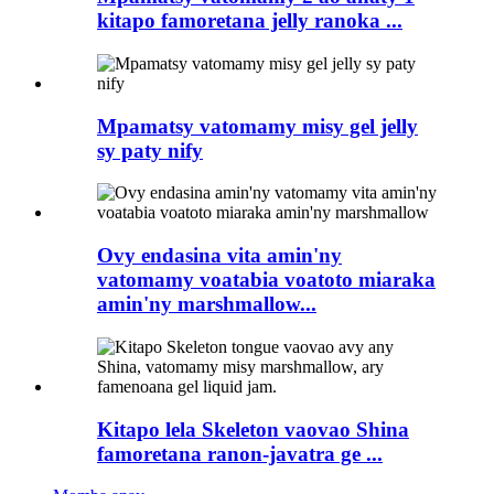
kitapo famoretana jelly ranoka ...
Mpamatsy vatomamy misy gel jelly
sy paty nify
Ovy endasina vita amin'ny
vatomamy voatabia voatoto miaraka
amin'ny marshmallow...
Kitapo lela Skeleton vaovao Shina
famoretana ranon-javatra ge ...