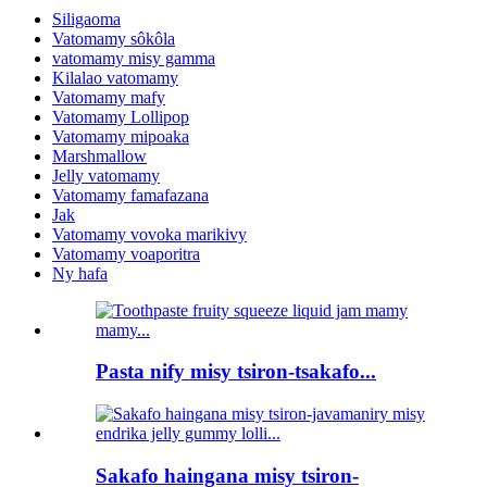
Siligaoma
Vatomamy sôkôla
vatomamy misy gamma
Kilalao vatomamy
Vatomamy mafy
Vatomamy Lollipop
Vatomamy mipoaka
Marshmallow
Jelly vatomamy
Vatomamy famafazana
Jak
Vatomamy vovoka marikivy
Vatomamy voaporitra
Ny hafa
Pasta nify misy tsiron-tsakafo...
Sakafo haingana misy tsiron-