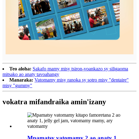
Teo aloha:
Sakafo mamy misy tsiron-voankazo sy siligaoma
mitsako ao anaty tavoahangy
Manaraka:
Vatomamy misy ranoka sy sotro misy "dentaire"
misy "gummy"
vokatra mifandraika amin'izany
Mpamatsy vatomamy 2 ao anaty 1