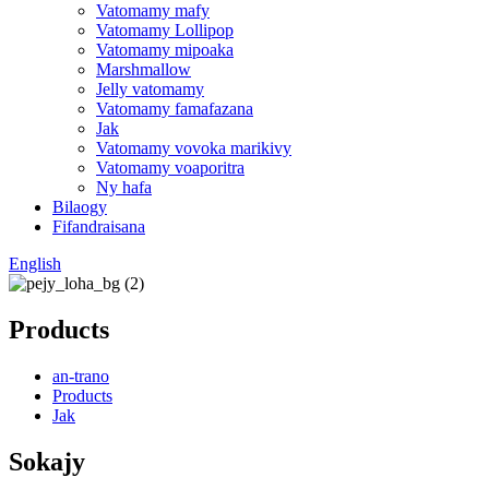
Vatomamy mafy
Vatomamy Lollipop
Vatomamy mipoaka
Marshmallow
Jelly vatomamy
Vatomamy famafazana
Jak
Vatomamy vovoka marikivy
Vatomamy voaporitra
Ny hafa
Bilaogy
Fifandraisana
English
Products
an-trano
Products
Jak
Sokajy