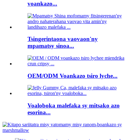
voankazo...
Tsingerintaona vaovaon'ny
mpamatsy sinoa...
OEM/ODM Voankazo tsiro lyche...
Voaloboka malefaka sy mitsako azo
esorina...