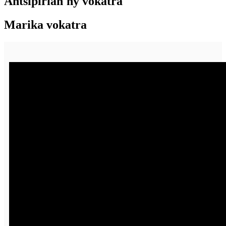
Antsipirian'ny vokatra
Marika vokatra