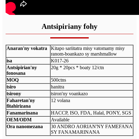
Antsipiriany fohy
Anaran'ny vokatra
Kitapo sariitatra misy vatomamy misy
ranom-boankazo sy marshmallow
isa
K017-26
Antsipirian'ny
20g * 20pcs * boaty 12/ctn
fonosana
MOQ
500ctns
tsiro
hanitra
tsirony
tsiron'ny voankazo
Faharetan'ny
12 volana
fitahirizana
Fanamarinana
HACCP, ISO, FDA, Halal, PONY, SGS
OEM/ODM
Available
Ora nanomezana
30 ANDRO AORIAN'NY FAMEFANA
SY FANAMARINANA