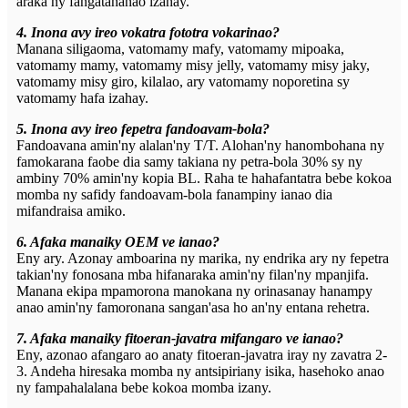
araka ny fangatahanao izahay.
4. Inona avy ireo vokatra fototra vokarinao?
Manana siligaoma, vatomamy mafy, vatomamy mipoaka,
vatomamy mamy, vatomamy misy jelly, vatomamy misy jaky,
vatomamy misy giro, kilalao, ary vatomamy noporetina sy
vatomamy hafa izahay.
5. Inona avy ireo fepetra fandoavam-bola?
Fandoavana amin'ny alalan'ny T/T. Alohan'ny hanombohana ny
famokarana faobe dia samy takiana ny petra-bola 30% sy ny
ambiny 70% amin'ny kopia BL. Raha te hahafantatra bebe kokoa
momba ny safidy fandoavam-bola fanampiny ianao dia
mifandraisa amiko.
6. Afaka manaiky OEM ve ianao?
Eny ary. Azonay amboarina ny marika, ny endrika ary ny fepetra
takian'ny fonosana mba hifanaraka amin'ny filan'ny mpanjifa.
Manana ekipa mpamorona manokana ny orinasanay hanampy
anao amin'ny famoronana sangan'asa ho an'ny entana rehetra.
7. Afaka manaiky fitoeran-javatra mifangaro ve ianao?
Eny, azonao afangaro ao anaty fitoeran-javatra iray ny zavatra 2-
3. Andeha hiresaka momba ny antsipiriany isika, hasehoko anao
ny fampahalalana bebe kokoa momba izany.