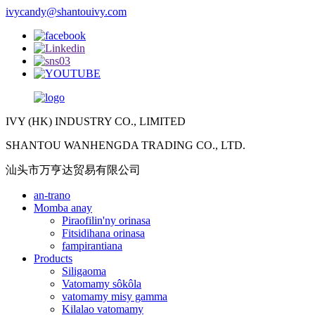
ivycandy@shantouivy.com
IVY (HK) INDUSTRY CO., LIMITED
SHANTOU WANHENGDA TRADING CO., LTD.
汕头市万亨达贸易有限公司
an-trano
Momba anay
Piraofilin'ny orinasa
Fitsidihana orinasa
fampirantiana
Products
Siligaoma
Vatomamy sôkôla
vatomamy misy gamma
Kilalao vatomamy