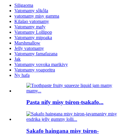
Siligaoma
Vatomamy sôkôla
vatomamy misy gamma
Kilalao vatomamy
Vatomamy mafy
Vatomamy Lollipop
Vatomamy mipoaka
Marshmallow
Jelly vatomamy
Vatomamy famafazana
Jak
Vatomamy vovoka marikivy
Vatomamy voaporitra
Ny hafa
Pasta nify misy tsiron-tsakafo...
Sakafo haingana misy tsiron-