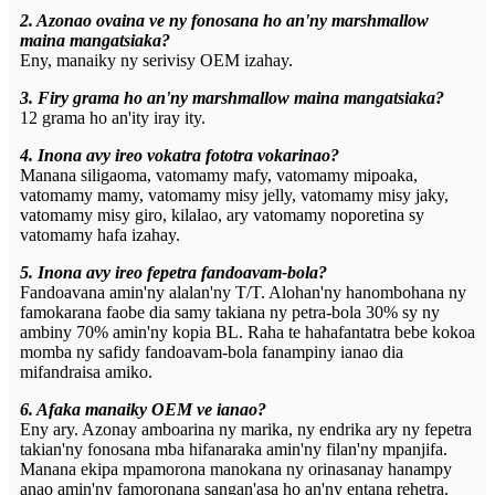
2. Azonao ovaina ve ny fonosana ho an'ny marshmallow
maina mangatsiaka?
Eny, manaiky ny serivisy OEM izahay.
3. Firy grama ho an'ny marshmallow maina mangatsiaka?
12 grama ho an'ity iray ity.
4. Inona avy ireo vokatra fototra vokarinao?
Manana siligaoma, vatomamy mafy, vatomamy mipoaka,
vatomamy mamy, vatomamy misy jelly, vatomamy misy jaky,
vatomamy misy giro, kilalao, ary vatomamy noporetina sy
vatomamy hafa izahay.
5. Inona avy ireo fepetra fandoavam-bola?
Fandoavana amin'ny alalan'ny T/T. Alohan'ny hanombohana ny
famokarana faobe dia samy takiana ny petra-bola 30% sy ny
ambiny 70% amin'ny kopia BL. Raha te hahafantatra bebe kokoa
momba ny safidy fandoavam-bola fanampiny ianao dia
mifandraisa amiko.
6. Afaka manaiky OEM ve ianao?
Eny ary. Azonay amboarina ny marika, ny endrika ary ny fepetra
takian'ny fonosana mba hifanaraka amin'ny filan'ny mpanjifa.
Manana ekipa mpamorona manokana ny orinasanay hanampy
anao amin'ny famoronana sangan'asa ho an'ny entana rehetra.