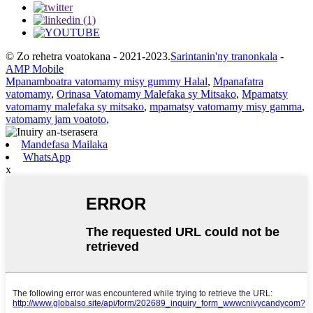
© Zo rehetra voatokana - 2021-2023.
Sarintanin'ny tranonkala
-
AMP Mobile
Mpanamboatra vatomamy misy gummy Halal
,
Mpanafatra
vatomamy
,
Orinasa Vatomamy Malefaka sy Mitsako
,
Mpamatsy
vatomamy malefaka sy mitsako
,
mpamatsy vatomamy misy gamma
,
vatomamy jam voatoto
,
Mandefasa Mailaka
WhatsApp
x