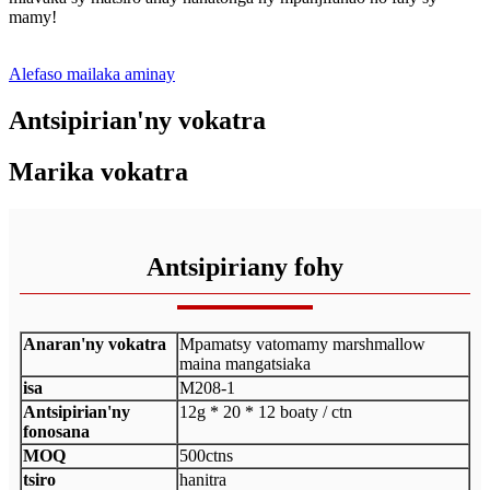
mamy!
Alefaso mailaka aminay
Antsipirian'ny vokatra
Marika vokatra
Antsipiriany fohy
Anaran'ny vokatra
Mpamatsy vatomamy marshmallow
maina mangatsiaka
isa
M208-1
Antsipirian'ny
12g * 20 * 12 boaty / ctn
fonosana
MOQ
500ctns
tsiro
hanitra