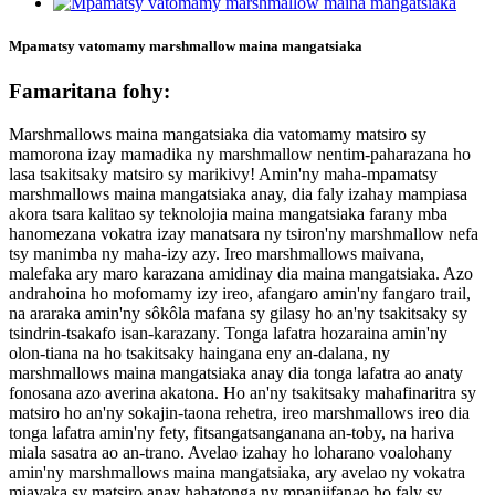
Mpamatsy vatomamy marshmallow maina mangatsiaka
Famaritana fohy:
Marshmallows maina mangatsiaka dia vatomamy matsiro sy
mamorona izay mamadika ny marshmallow nentim-paharazana ho
lasa tsakitsaky matsiro sy marikivy! Amin'ny maha-mpamatsy
marshmallows maina mangatsiaka anay, dia faly izahay mampiasa
akora tsara kalitao sy teknolojia maina mangatsiaka farany mba
hanomezana vokatra izay manatsara ny tsiron'ny marshmallow nefa
tsy manimba ny maha-izy azy. Ireo marshmallows maivana,
malefaka ary maro karazana amidinay dia maina mangatsiaka. Azo
andrahoina ho mofomamy izy ireo, afangaro amin'ny fangaro trail,
na araraka amin'ny sôkôla mafana sy gilasy ho an'ny tsakitsaky sy
tsindrin-tsakafo isan-karazany. Tonga lafatra hozaraina amin'ny
olon-tiana na ho tsakitsaky haingana eny an-dalana, ny
marshmallows maina mangatsiaka anay dia tonga lafatra ao anaty
fonosana azo averina akatona. Ho an'ny tsakitsaky mahafinaritra sy
matsiro ho an'ny sokajin-taona rehetra, ireo marshmallows ireo dia
tonga lafatra amin'ny fety, fitsangatsanganana an-toby, na hariva
miala sasatra ao an-trano. Avelao izahay ho loharano voalohany
amin'ny marshmallows maina mangatsiaka, ary avelao ny vokatra
miavaka sy matsiro anay hahatonga ny mpanjifanao ho faly sy