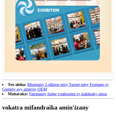
Teo aloha:
Mpamatsy Lollipop misy Yaourt misy Fromage sy
Gummy avy amin'ny OEM
Manaraka:
Vatomamy fudge voahosotra sy tsakitsaky sinoa
vokatra mifandraika amin'izany