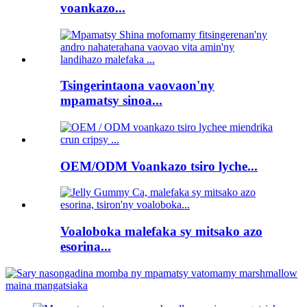
voankazo...
Tsingerintaona vaovaon'ny
mpamatsy sinoa...
OEM/ODM Voankazo tsiro lyche...
Voaloboka malefaka sy mitsako azo
esorina...