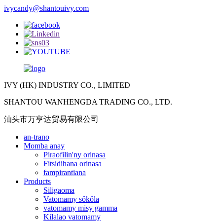
ivycandy@shantouivy.com
IVY (HK) INDUSTRY CO., LIMITED
SHANTOU WANHENGDA TRADING CO., LTD.
汕头市万亨达贸易有限公司
an-trano
Momba anay
Piraofilin'ny orinasa
Fitsidihana orinasa
fampirantiana
Products
Siligaoma
Vatomamy sôkôla
vatomamy misy gamma
Kilalao vatomamy