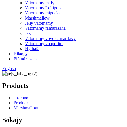
Vatomamy mafy
Vatomamy Lollipop
Vatomamy mipoaka
Marshmallow
Jelly vatomamy
Vatomamy famafazana
Jak
Vatomamy vovoka marikivy
Vatomamy voaporitra
Ny hafa
Bilaogy
Fifandraisana
English
Products
an-trano
Products
Marshmallow
Sokajy