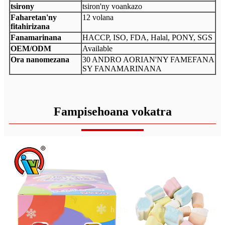
tsirony
tsiron'ny voankazo
Faharetan'ny
12 volana
fitahirizana
Fanamarinana
HACCP, ISO, FDA, Halal, PONY, SGS
OEM/ODM
Available
Ora nanomezana
30 ANDRO AORIAN'NY FAMEFANA
SY FANAMARINANA
Fampisehoana vokatra