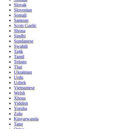
Slovak
Slovenian
Somali
Samoan
Scots Gaelic
Shona
Sindhi
Sundanese
Swahili
Tajik
Tamil
Telugu
Thai
Ukrainian
Urdu
Uzbek
Vietnamese
Welsh
Xhosa
Yiddish
Yoruba
Zulu
Kinyarwanda
Tatar