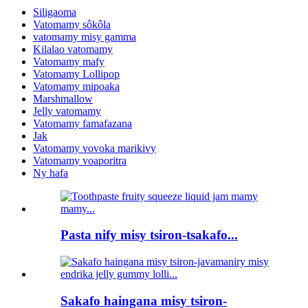
Siligaoma
Vatomamy sôkôla
vatomamy misy gamma
Kilalao vatomamy
Vatomamy mafy
Vatomamy Lollipop
Vatomamy mipoaka
Marshmallow
Jelly vatomamy
Vatomamy famafazana
Jak
Vatomamy vovoka marikivy
Vatomamy voaporitra
Ny hafa
Pasta nify misy tsiron-tsakafo...
Sakafo haingana misy tsiron-