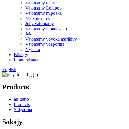
Vatomamy mafy
Vatomamy Lollipop
Vatomamy mipoaka
Marshmallow
Jelly vatomamy
Vatomamy famafazana
Jak
Vatomamy vovoka marikivy
Vatomamy voaporitra
Ny hafa
Bilaogy
Fifandraisana
English
Products
an-trano
Products
Siligaoma
Sokajy