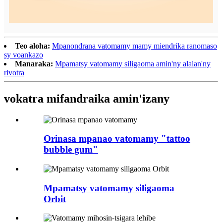
Teo aloha:
Mpanondrana vatomamy mamy miendrika ranomaso
sy voankazo
Manaraka:
Mpamatsy vatomamy siligaoma amin'ny alalan'ny
rivotra
vokatra mifandraika amin'izany
Orinasa mpanao vatomamy "tattoo
bubble gum"
Mpamatsy vatomamy siligaoma
Orbit