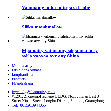
Vatomamy mihosin-tsigara lehibe
Silika marshmallow
Mpamatsy vatomamy siligaoma misy
solila vaovao avy any Shina
Momba anay
Fitsidihana orinasa
fampirantiana
Products
Fifandraisana
ivycandy@shantouivy.com
#1201, ZhongjiaoHecheng BLDG, No.1 Jinwan East 3
Street,Xinjin Street, Longhu District, Shantou, Guangdong
Tel:+8615913944355