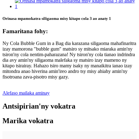
Orinasa mpamokatra siligaoma misy kitapo cola 3 ao anaty 1
Famaritana fohy:
Ny Cola Bubble Gum in a Bag dia karazana siligaoma mahafinaritra
izay mamorona "bubble gum" matsiro sy mitsako miaraka amin'ny
tsiron'ny cola nentim-paharazana! Ny tsiron'ny cola tianao indrindra
dia avy amin'ny siligaoma malefaka sy matsiro izay mameno ny
kitapo tsirairay. Hahazo tsiro mamy isaky ny manaikitra ianao izay
mitondra anao hiverina amin'ireo andro tsy misy ahiahy amin'ny
fisotroana zava-pisotro misy gazy.
Alefaso mailaka aminay
Antsipirian'ny vokatra
Marika vokatra