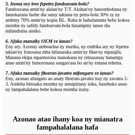
5. Inona avy ireo fepetra fandoavam-bola?
Fandoavana amin'ny alalan'ny T/T. Alohan'ny hanombohana ny
famokarana faobe dia samy takiana ny petra-bola 30% sy ny
ambiny 70% amin'ny kopia BL. Raha te hahafantatra bebe kokoa
momba ny safidy fandoavam-bola fanampiny ianao dia
mifandraisa amiko.
6. Afaka manaiky OEM ve ianao?
Eny ary. Azonay amboarina ny marika, ny endrika ary ny fepetra
takian'ny fonosana mba hifanaraka amin'ny filan'ny mpanjifa.
Manana ekipa mpamorona manokana ny orinasanay hanampy
anao amin'ny famoronana sangan'asa ho an'ny entana rehetra.
7. Afaka manaiky fitoeran-javatra mifangaro ve ianao?
Eny, azonao afangaro ao anaty fitoeran-javatra iray ny zavatra 2-
3. Andeha hiresaka momba ny antsipiriany isika, hasehoko anao
ny fampahalalana bebe kokoa momba izany.
Azonao atao ihany koa ny mianatra
fampahalalana hafa