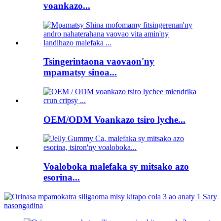
voankazo...
Tsingerintaona vaovaon'ny
mpamatsy sinoa...
OEM/ODM Voankazo tsiro lyche...
Voaloboka malefaka sy mitsako azo
esorina...