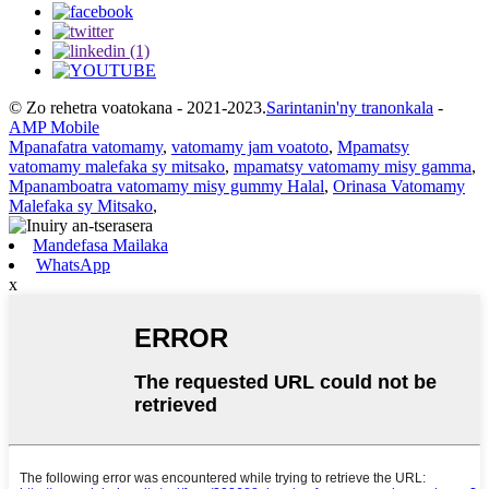
© Zo rehetra voatokana - 2021-2023.
Sarintanin'ny tranonkala
-
AMP Mobile
Mpanafatra vatomamy
,
vatomamy jam voatoto
,
Mpamatsy
vatomamy malefaka sy mitsako
,
mpamatsy vatomamy misy gamma
,
Mpanamboatra vatomamy misy gummy Halal
,
Orinasa Vatomamy
Malefaka sy Mitsako
,
Mandefasa Mailaka
WhatsApp
x