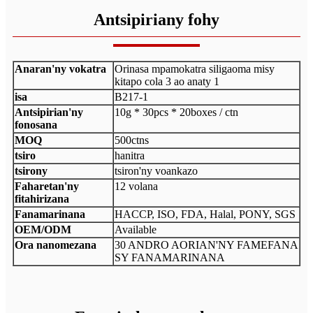
Antsipiriany fohy
Anaran'ny vokatra
Orinasa mpamokatra siligaoma misy
kitapo cola 3 ao anaty 1
isa
B217-1
Antsipirian'ny
10g * 30pcs * 20boxes / ctn
fonosana
MOQ
500ctns
tsiro
hanitra
tsirony
tsiron'ny voankazo
Faharetan'ny
12 volana
fitahirizana
Fanamarinana
HACCP, ISO, FDA, Halal, PONY, SGS
OEM/ODM
Available
Ora nanomezana
30 ANDRO AORIAN'NY FAMEFANA
SY FANAMARINANA