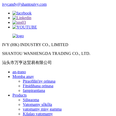
ivycandy@shantouivy.com
IVY (HK) INDUSTRY CO., LIMITED
SHANTOU WANHENGDA TRADING CO., LTD.
汕头市万亨达贸易有限公司
an-trano
Momba anay
Piraofilin'ny orinasa
Fitsidihana orinasa
fampirantiana
Products
Siligaoma
Vatomamy sôkôla
vatomamy misy gamma
Kilalao vatomamy