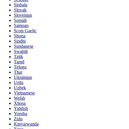
Sinhala
Slovak
Slovenian
Somali
Samoan
Scots Gaelic
Shona
Sindhi
Sundanese
Swahili
Tajik
Tamil
Telugu
Thai
Ukrainian
Urdu
Uzbek
Vietnamese
Welsh
Xhosa
Yiddish
Yoruba
Zulu
Kinyarwanda